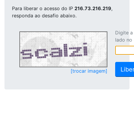
Para liberar o acesso
do IP
216.73.216.219
,
responda ao desafio abaixo.
Digite 
lado no
[trocar imagem]