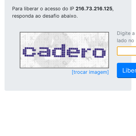
Para liberar o acesso
do IP
216.73.216.125
,
responda ao desafio abaixo.
Digite 
lado no
[trocar imagem]