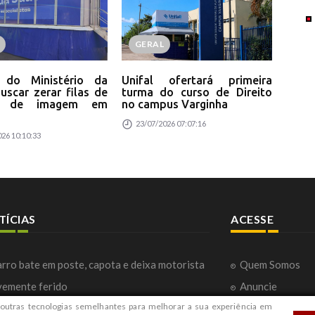
GERAL
P
a do Ministério da
Unifal ofertará primeira
Pro
uscar zerar filas de
turma do curso de Direito
ser
s de imagem em
no campus Varginha
pre
23/07/2026 07:07:16
20
26 10:10:33
TÍCIAS
ACESSE
rro bate em poste, capota e deixa motorista
Quem Somos
vemente ferido
Anuncie
outras tecnologias semelhantes para melhorar a sua experiência em
rreta do Ministério da Saúde buscar zerar
Fale com a Red