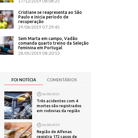
 polêmicas
17/12/2019 08:08:25
Cristiane se reapresenta ao São
Paulo e inicia período de
0
recuperação
29/06/2019 07:29:45
A em caso
Sem Marta em campo, Vadão
comanda quarto treino da Seleção
ara ter
feminina em Portugal
28/05/2019 08:20:53
na volte
revista ao
FOI NOTÍCIA
COMENTÁRIOS
trópoles
SP - G1
litros de
06/08/2023
Três acidentes com 4
com.br
mortes são registrados
em rodovias da região
SPN Brasil
vens ao
06/08/2019
Região de Alfenas
aval com
registra 172 casos de