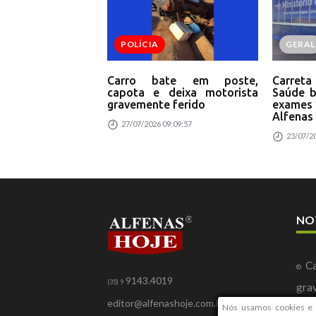
POLÍCIA
GERAL
Carro bate em poste,
Carret
capota e deixa motorista
Saúde b
gravemente ferido
exame
Alfenas
27/07/2026 09:09:57
23/07/20
NO
Ca
9143.4019
(35) 9
gra
editor@alfenashoje.com.br
Nós usamos cookies e 
Ca