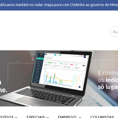
blicanos mantém no radar chapa pura com Cleitinho ao governo de Minas
il 247
deve decidir nesta quinta se pune Marco Buzzi por assédio; punição pod
ssão - G1
ança Flávio Roscoe ao governo de MG após saída de Cleitinho - Poder360
lias brasileiras perderam R$ 62,5 bilhões para bets em 2025, aponta estu
.Paulo
ação de estupro, ataques a 'Lulinha' e Arthur Lira: os impactos da escolh
edo Gaspar como vice de Flávio Bolsonaro - BBC
one bomba no Brasil: quais estados serão afetados pelo fenômeno - CNN 
ionários da CPTM decidem encerrar greve nas linhas 11, 12 e 13; operaç
mada nesta quarta - G1
ela Lima: Estilo dos Bolsonaro selou isolamento de Flávio e maior tempo
 - UOL Notícias
retoma hoje julgamento sobre proibição de jogos de azar; entenda - CNN 
vação e desaprovação de Lula: veja números da Quaest por renda, sexo, r
ão e posicionamento político - G1
o revogado expõe falência da política externa de Lula, diz deputado - Po
 'alerta severo' da Defesa Civil, entenda se ciclone bomba pode atingir o 
BO
20 anos da Lei Maria da Penha, Brasil registra maior número de medidas p
istória - G1
EÚDOS
ESPECIAIS
EMPREGO
COLUNISTAS