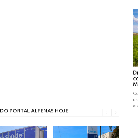
 é Dr. Daniel, candidato a governador que virou assunto nas redes socia
o íntimo com suposta amante vazado - Jornal Correio
mos rejeita aliança e amplia fila de derrotas de Flávio Bolsonaro - CartaC
ria da Conquista alcança 1º lugar no Ideb 2025 entre os municípios baia
 de 150 mil habitantes - pmvc.ba.gov.br
Drones respondem por 94% das
D
contaminações por agrotóxicos no
c
Maranhão
f
Comunidades rurais afirmam que os drones são
Jo
usados como ferramenta de perseguição e
mu
ataques contra pequenos produtores.
mó
S DO PORTAL ALFENAS HOJE
a 