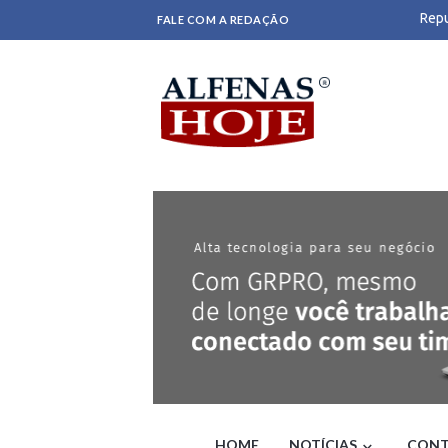
Repu
FALE COM A REDAÇÃO
Bras
STJ 
demi
PL l
Famí
de S
Acus
Alfr
Cicl
Func
reto
Dani
Lula
STF 
Apro
regi
Vist
Após
GLO
Nos 
da h
HOME
NOTÍCIAS
CONT