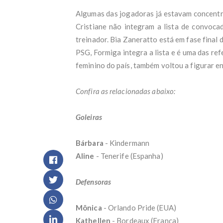
Amig
- O
Algumas das jogadoras já estavam concentra
Salá
Cristiane não integram a lista de convoca
Lula
treinador. Bia Zaneratto está em fase final
Estu
Por 
PSG, Formiga integra a lista e é uma das ref
de a
feminino do país, também voltou a figurar en
Crit
quem
Vere
Confira as relacionadas abaixo:
ao C
'Eu 
Goleiras
g1 e
PT a
Insp
Bárbara
- Kindermann
Fábr
Aline
- Tenerife (Espanha)
prod
Salá
Defe
Defensoras
CNJ 
Mort
Mônica
- Orlando Pride (EUA)
suic
Vent
Kathellen
- Bordeaux (França)