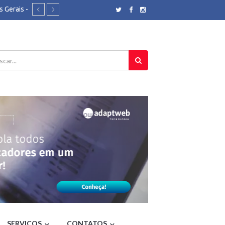
 Gerais -
e chegar à
do - Folha
a de
Brasil
ão será
 de TV a
Brasil
eligião,
der360
Rio - O
rotetivas
SERVIÇOS
CONTATOS