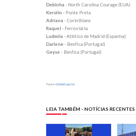
Quem
Debinha
- North Carolina Courage (EUA)
víde
Kerolin -
Ponte Preta
Pode
Vitó
Adriana
- Corinthians
mais
Raquel
- Ferroviária
Ludmila
- Atlético de Madrid (Espanha)
Darlene
- Benfica (Portugal)
Geyse
- Benfica (Portugal)
Fonte:
GloboEsporte
LEIA TAMBÉM - NOTÍCIAS RECENTE