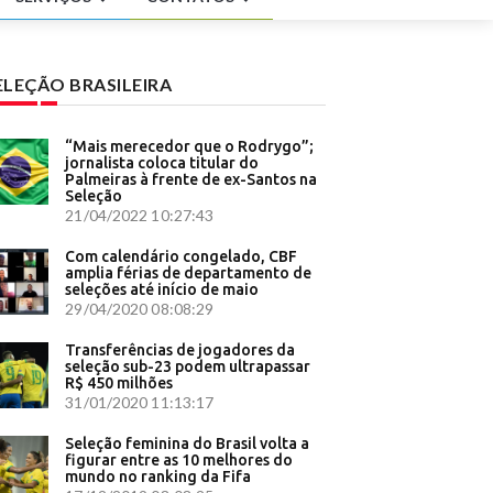
ha' -
ções de
ELEÇÃO BRASILEIRA
formas de
omática
“Mais merecedor que o Rodrygo”;
jornalista coloca titular do
Palmeiras à frente de ex-Santos na
Seleção
freu
21/04/2022 10:27:43
nômica -
Com calendário congelado, CBF
amplia férias de departamento de
seleções até início de maio
rações no
29/04/2020 08:08:29
s -
Transferências de jogadores da
seleção sub-23 podem ultrapassar
R$ 450 milhões
31/01/2020 11:13:17
apital
Seleção feminina do Brasil volta a
urídico
figurar entre as 10 melhores do
 Brasil
mundo no ranking da Fifa