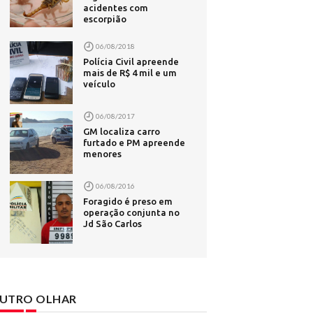
acidentes com
escorpião
disputar o
06/08/2018
Polícia Civil apreende
bet -
mais de R$ 4 mil e um
veículo
 6,5 mil
06/08/2017
- Rádio
GM localiza carro
furtado e PM apreende
o -
menores
uas do
06/08/2016
Foragido é preso em
ras - G1
operação conjunta no
Belém;
Jd São Carlos
ípico em
UTRO OLHAR