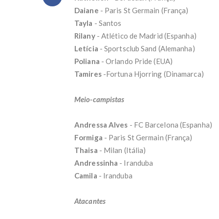
ápic
Daiane
- Paris St Germain (França)
PGR 
Tayla
- Santos
Após
Rilany
- Atlético de Madrid (Espanha)
Sena
PDT 
Letícia
- Sportsclub Sand (Alemanha)
Bras
Poliana
- Orlando Pride (EUA)
Brun
Tamires
-Fortuna Hjorring (Dinamarca)
prof
PDT 
Itati
Meio-campistas
Fest
ACi
Nova
Andressa Alves
- FC Barcelona (Espanha)
ento
Formiga
- Paris St Germain (França)
Bati
Thaisa
- Milan (Itália)
Corp
Andressinha
- Iranduba
polí
Tarc
Camila
- Iranduba
Just
FÁBI
Atacantes
El N
agos