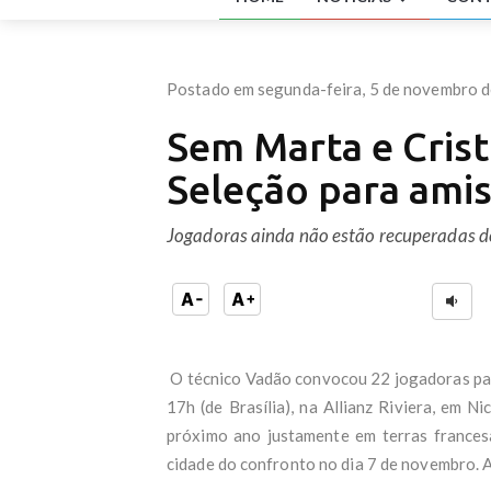
Pilo
Corr
Ente
2026
Postado em segunda-feira, 5 de novembro 
Estu
apos
Sem Marta e Cris
A re
com 
Seleção para amis
Uniã
Tia 
muit
Jogadoras ainda não estão recuperadas de l
Fena
Cont
Além
Rio 
Inme
ACi
O técnico Vadão convocou 22 jogadoras para
INSS
Lula
17h (de Brasília), na Allianz Riviera, em
Os n
próximo ano justamente em terras france
Lula
cidade do confronto no dia 7 de novembro. A 
Uniã