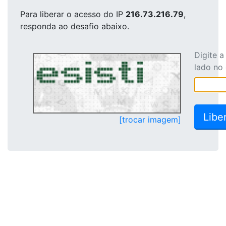
Para liberar o acesso
do IP
216.73.216.79
,
responda ao desafio abaixo.
Digite 
lado no
[trocar imagem]