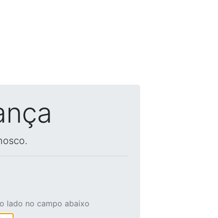
ança
nosco.
ao lado no campo abaixo