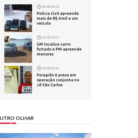
06/08/2018
il
Polícia Civil apreende
após morte
mais de R$ 4 mil e um
veículo
 ataques -
06/08/2017
vens ao
GM localiza carro
furtado e PM apreende
menores
o -
06/08/2016
bet -
Foragido é preso em
operação conjunta no
Jd São Carlos
is após
UTRO OLHAR
apital
nos com
MVC