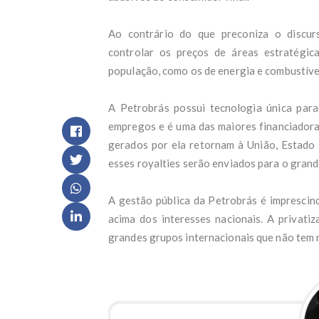
Sena
Anál
Ao contrário do que preconiza o discurs
Gabr
controlar os preços de áreas estratégic
- UO
De '
população, como os de energia e combustíve
Rádio
Mort
A Petrobrás possui tecnologia única para
suic
CNJ 
empregos e é uma das maiores financiadoras
Fest
gerados por ela retornam à União, Estado 
ACi
esses royalties serão enviados para o grande
PDT 
Bras
Ar p
A gestão pública da Petrobrás é imprescind
Mete
acima dos interesses nacionais. A privati
Just
grandes grupos internacionais que não tem 
FÁBI
Quem
víde
Pode
Vitó
mais