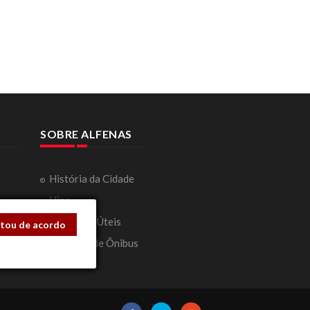
SOBRE ALFENAS
História da Cidade
Hino
ação
Telefones Úteis
stou de acordo
Horários de Ônibus