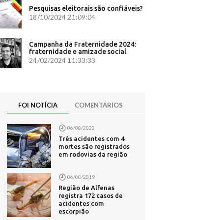
Pesquisas eleitorais são confiáveis?
18/10/2024 21:09:04
formas de
são -
Campanha da Fraternidade 2024:
fraternidade e amizade social
24/02/2024 11:33:33
A em caso
 no PR;
FOI NOTÍCIA
COMENTÁRIOS
ara ter
06/08/2023
0
na volte
Três acidentes com 4
mortes são registrados
em rodovias da região
revista ao
06/08/2019
trópoles
Região de Alfenas
registra 172 casos de
- CNN
acidentes com
escorpião
disputar o