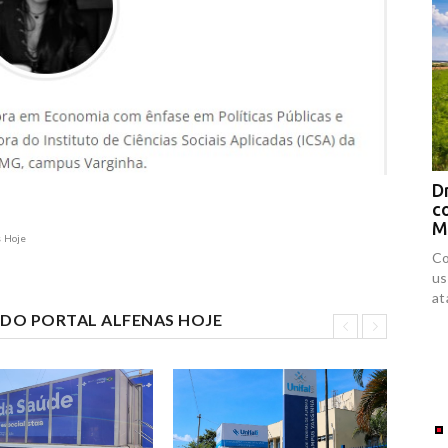
Drones respondem por 94% das
D
contaminações por agrotóxicos no
c
Maranhão
f
s Hoje
Comunidades rurais afirmam que os drones são
Jo
usados como ferramenta de perseguição e
mu
ataques contra pequenos produtores.
mó
a 
S DO PORTAL ALFENAS HOJE