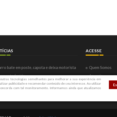
TÍCIAS
ACESSE
rro bate em poste, capota e deixa motorista
Quem Somos
vemente ferido
Anuncie
outras tecnologias semelhantes para melhorar a sua experiência em
rreta do Ministério da Saúde buscar zerar
Fale com a Red
alizar publicidade e recomendar conteúdo de seu interesse. Ao utilizar
E
 concorda com tal monitoramento. Informamos ainda que atualizamos
s de exames de imagem em Alfenas
Contato