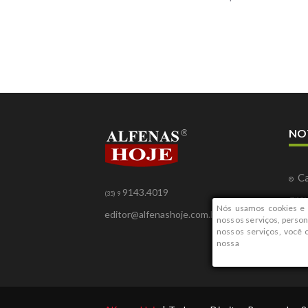
NO
Ca
9143.4019
(35) 9
gra
Nós usamos cookies e 
editor@alfenashoje.com.br
Ca
nossos serviços, person
nossos serviços, você
fila
nossa