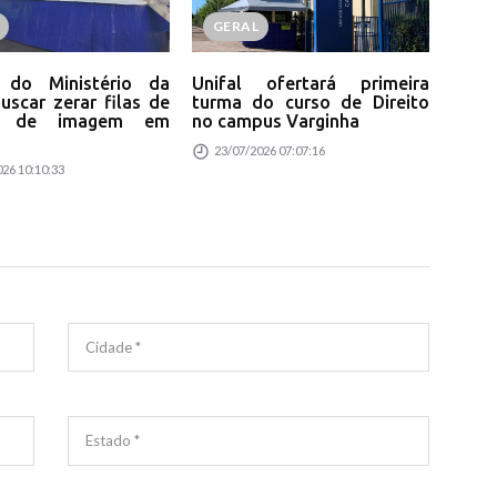
GERAL
P
a do Ministério da
Unifal ofertará primeira
Pro
uscar zerar filas de
turma do curso de Direito
ser
s de imagem em
no campus Varginha
pre
23/07/2026 07:07:16
20
26 10:10:33
Cidade *
Estado *