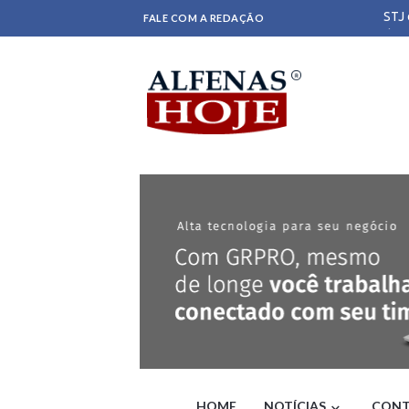
STJ 
FALE COM A REDAÇÃO
demi
PL l
Acus
Alfr
Cicl
Func
reto
Dani
Lula
Apro
regi
SUS 
tele
Lula
Vist
INSS
Pilo
Corr
Lula
de d
Após
HOME
NOTÍCIAS
CONT