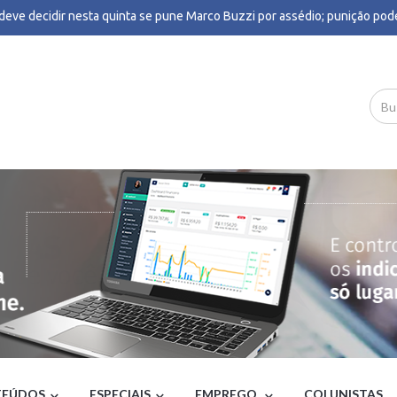
deve decidir nesta quinta se pune Marco Buzzi por assédio; punição pod
ssão - G1
ança Flávio Roscoe ao governo de MG após saída de Cleitinho - Poder360
ação de estupro, ataques a 'Lulinha' e Arthur Lira: os impactos da escolh
edo Gaspar como vice de Flávio Bolsonaro - BBC
one bomba no Brasil: quais estados serão afetados pelo fenômeno - CNN 
ionários da CPTM decidem encerrar greve nas linhas 11, 12 e 13; operaç
mada nesta quarta - G1
ela Lima: Estilo dos Bolsonaro selou isolamento de Flávio e maior tempo
 - UOL Notícias
vação e desaprovação de Lula: veja números da Quaest por renda, sexo, r
ão e posicionamento político - G1
emite comunicado urgente para brasileiros que precisam de atendiment
medicina - Diário do Comércio
 terá mais tempo que Flávio na TV; veja distribuição entre candidatos - CN
o revogado expõe falência da política externa de Lula, diz deputado - Po
: Deputado suspeitou de negócios de alvo da PF - Diário do Poder
to ironizou falhas antes de queda da Voepass e comparou avião a 'fusquin
eio Braziliense
 e Alcolumbre se reúnem em jantar promovido por Moraes após mais de 
istanciamento - Estadão
 'alerta severo' da Defesa Civil, entenda se ciclone bomba pode atingir o 
EÚDOS
ESPECIAIS
EMPREGO
COLUNISTAS