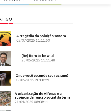
omática
RTIGO
 SP a
A tragédia da poluição sonora
s -
05/07/2025 11:11:50
nômica -
(Re) Born to be wild
freu
25/05/2025 11:11:48
apital
expõe
Onde você esconde seu racismo?
19/05/2025 20:08:29
 Estado de
 Brasil
A urbanização de Alfenas e a
ausência da função social da terra
urídico
21/04/2025 08:08:11
 polêmicas