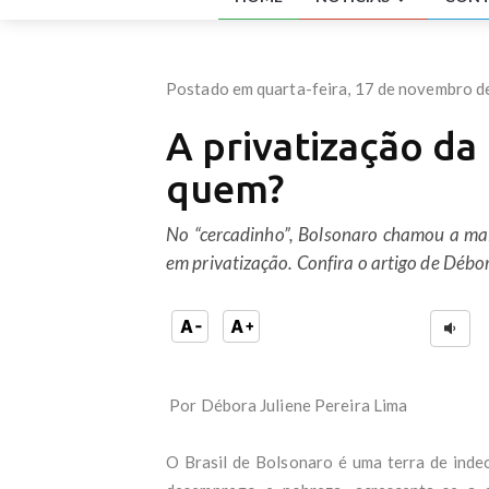
GLO
A re
com 
Víde
Postado em quarta-feira, 17 de novembro d
Uniã
Defe
A privatização da
part
Inme
quem?
ACi
Fena
Cont
No “cercadinho”, Bolsonaro chamou a mai
Tia 
em privatização. Confira o artigo de Débor
muit
Os n
Fim 
agon
Clei
Min
Uniã
Por Débora Juliene Pereira Lima
PT f
Lula
O Brasil de Bolsonaro é uma terra de inde
Amig