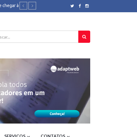
e chegar à
a de
Brasil
ão será
 de TV a
eligião,
o por
N Brasil
der360
ha' -
3 meses
Rio - O
SERVIÇOS
CONTATOS