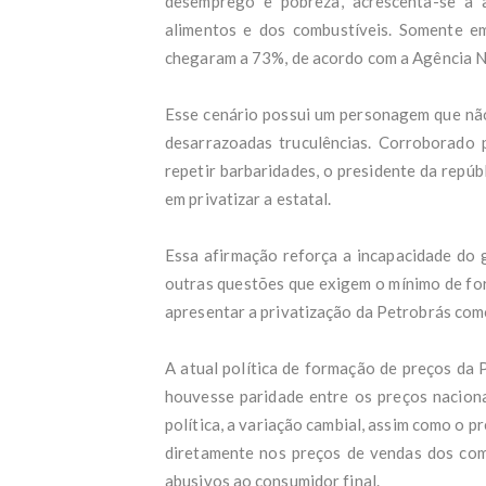
desemprego e pobreza, acrescenta-se a a
- O
Salá
alimentos e dos combustíveis. Somente 
Estu
chegaram a 73%, de acordo com a Agência Na
apos
Defe
ACi
Esse cenário possui um personagem que não
Estu
desarrazoadas truculências. Corroborado p
Por 
repetir barbaridades, o presidente da repú
de a
Víde
em privatizar a estatal.
ente
Crit
Essa afirmação reforça a incapacidade do 
quem
outras questões que exigem o mínimo de fo
Lula
Vere
apresentar a privatização da Petrobrás com
ao C
'Eu 
A atual política de formação de preços da
g1 e
PT a
houvesse paridade entre os preços nacion
Salá
política, a variação cambial, assim como o pr
Incê
diretamente nos preços de vendas dos comb
Bras
Após
abusivos ao consumidor final.