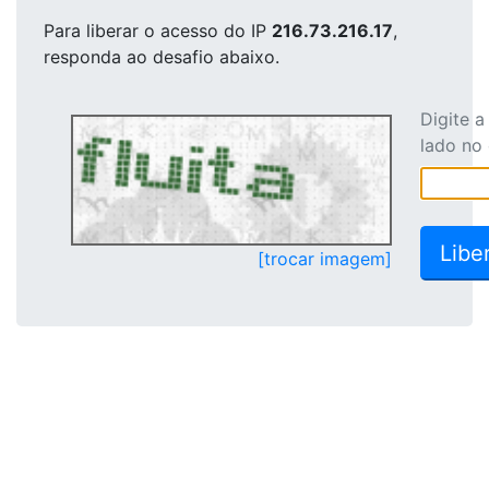
Para liberar o acesso
do IP
216.73.216.17
,
responda ao desafio abaixo.
Digite 
lado no
[trocar imagem]