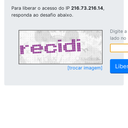
Para liberar o acesso
do IP
216.73.216.14
,
responda ao desafio abaixo.
Digite 
lado no
[trocar imagem]