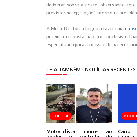
ent
deliberar sobre a posse, observando-se o 
Fort
previstas na legislação”, informou a presidê
Pix 
Ex-p
cond
A Mesa Diretora chegou a fazer uma
consu
Mari
porém a resposta não foi conclusiva. Dia
UOL
especializada para a emissão do parecer jurí
Salá
Trum
diz 
Meni
LEIA TAMBÉM - NOTÍCIAS RECENTE
Cicl
Cicl
POLÍCIA
POLÍC
Motociclista morre ao
Carro
perder o controle de
capota