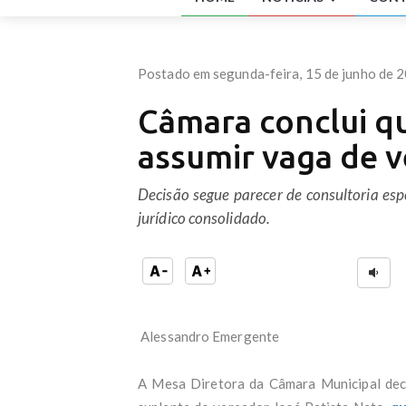
Dois
do R
Quem
aviã
Postado em segunda-feira, 15 de junho de 
Lula
Cart
Câmara conclui q
Após
melh
assumir vaga de 
Duas
Janj
Gaze
Decisão segue parecer de consultoria es
Dino
jurídico consolidado.
Lula
Nova
Zona
Após
Just
Gove
Ex-m
Alessandro Emergente
Bras
PT a
A Mesa Diretora da Câmara Municipal dec
bols