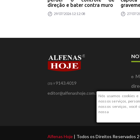
direção e bater contra muro
graveme
29/07/2026 12:12:08
27/07/20
NO
Mo
9143.4019
(35) 9
dire
editor@alfenashoje.com.br
Ca
Nós usamos cookies e 
nossos serviços, person
gra
nossos serviços, você
nossa
Alfenas Hoje
| Todos os Direitos Reservados 