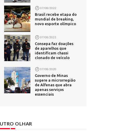
- Correio
07/08/2022
Brasil recebe etapa do
a afeta o
mundial de breaking,
novo esporte olímpico
a -
07/08/2021
 Diário do
Consepa faz doações
de aparelhos que
eja - UOL
identificam chassi
clonado de veículo
km/h -
07/08/2020
Governo de Minas
ica com
sugere a microrregião
de Alfenas que abra
apenas serviços
essenciais
de Luísa
acredita
UTRO OLHAR
em carro;