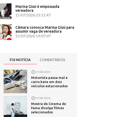
te
er360
Marina Gissi é empossada
vereadora
a Oeste
15/07/2026 23:11:47
s durante
ques sobre
Câmara convoca Marina Gissi para
assumir vaga de vereadora
13/07/2026 19:07:07
e de 4 mil
asil;
FOI NOTÍCIA
COMENTÁRIOS
na volte
07/08/2025
Motorista passa mal e
forma
carro bate em dois
veículos estacionados
s -
07/08/2024
Mostra de Cinema de
Fama divulga filmes
verno
selecionados