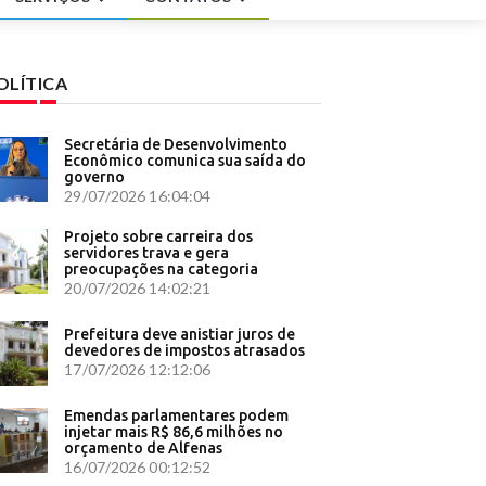
ia partido
s queda de
OLÍTICA
a -
ara
Secretária de Desenvolvimento
Econômico comunica sua saída do
governo
eorologia
29/07/2026 16:04:04
ma -
Projeto sobre carreira dos
urídico
servidores trava e gera
preocupações na categoria
etrópoles
20/07/2026 14:02:21
s, na
Prefeitura deve anistiar juros de
 - G1
devedores de impostos atrasados
em SP - G1
17/07/2026 12:12:06
60
 - CNN
Emendas parlamentares podem
injetar mais R$ 86,6 milhões no
rmação
orçamento de Alfenas
16/07/2026 00:12:52