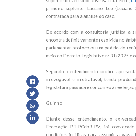
suplente do vereador José Batista Neto,
qu
EUA 
PF i
primeiro suplente, Luciano Lee (Luciano
Sem 
contratada para a análise do caso.
'Foi
abor
Fláv
De acordo com a consultoria jurídica, a si
Seli
encontra definitivamente resolvida no âmbi
Just
parlamentar protocolou um pedido de renún
Libe
MPMG
meio do Decreto Legislativo nº 31/2025 e co
habi
Jant
Segundo o entendimento jurídico apresentado
conh
irrevogável e irretratável, tendo produzi
Vere
ao C
legislatura passada e concorreu à reeleição 
Filh
orie
Guinho
VÍDE
Revi
Mulh
Diante desse entendimento, o ex-verea
test
Federação PT-PCdoB-PV, foi convocado
PSB 
esta
condições jurídicas para assumir a vaga.