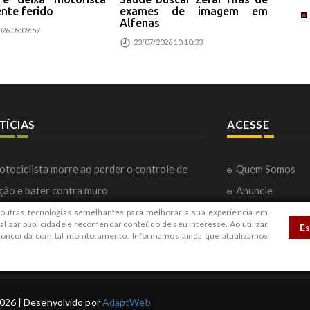
nte ferido
exames de imagem em
no 
Alfenas
26 09:09:57
23
23/07/2026 10:10:33
TÍCIAS
ACESSE
tociclista morre ao perder o controle de
Quem Somos
ção e bater contra muro
Anuncie
rro bate em poste, capota e deixa motorista
Fale com a Red
outras tecnologias semelhantes para melhorar a sua experiência em
alizar publicidade e recomendar conteúdo de seu interesse. Ao utilizar
E
vemente ferido
Contato
 concorda com tal monitoramento. Informamos ainda que atualizamos
2026 | Desenvolvido por
AdaptWeb