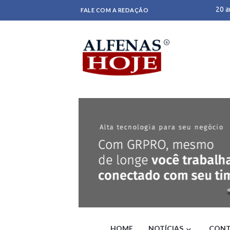
20 a
FALE COM A REDAÇÃO
Dino
Clei
Bras
Prom
abra
Gove
- G1
Oper
carr
‘Nos
Itati
Plan
Patr
Fláv
Est
Adol
VÍDE
Alfr
STF 
Meni
film
HOME
NOTÍCIAS
CONT