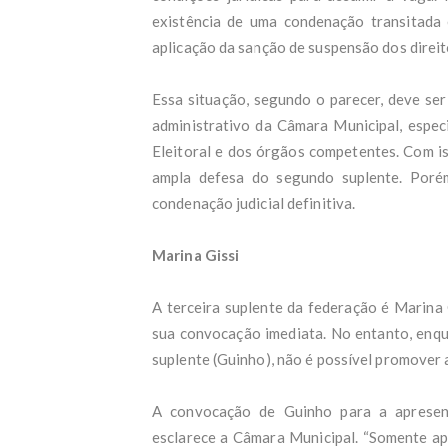
Movi
existência de uma condenação transitada 
Braz
aplicação da sanção de suspensão dos direito
Rota
Para
Coli
Essa situação, segundo o parecer, deve se
Corr
administrativo da Câmara Municipal, espec
Gabr
Eleitoral e dos órgãos competentes. Com is
Cen
Dupl
ampla defesa do segundo suplente. Poré
Notí
condenação judicial definitiva.
Elei
Vend
Jorn
Marina Gissi
Vend
médi
A terceira suplente da federação é Marina 
Lula
sua convocação imediata. No entanto, enqu
Glór
Corr
suplente (Guinho), não é possível promover 
Lope
Dent
A convocação de Guinho para a apresen
que 
Víde
esclarece a Câmara Municipal. “Somente ap