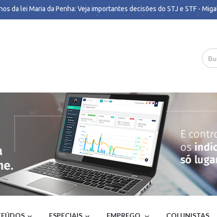
nos da lei Maria da Penha: Veja importantes decisões do STJ e STF - Miga
 aciona PF para investigar emendas Pix após auditoria do TCU - Poder360
tinho deve se reunir com presidente do Republicanos nesta sexta em SP 
il
essa quebrada e traição fizeram federação União/PP abandonar candida
çar Simões - O TEMPO
rno do RJ decreta ponto facultativo a partir das 13h por previsão de ven
ação mira golpe contra locadoras de veículos; bando revendeu pelo me
os alugados - G1
so ganha-pão’: funcionário lamenta incêndio em fábrica da Suggar em BH 
aia
alto e Itamaraty contam lorota sobre crise com os EUA - Diário do Poder
imônio de Romeu Zema cresce R$ 49,1 milhões em 4 anos - Poder360
io recuperou fôlego e Lula não é imbatível, mas muita água (suja) ainda vai 
adão
escentes suspeitos de matar vereador Edinho são apreendidos em Uberl
O - G1
edo Gaspar recorre à PF contra acusações de estupro - Correio Brazilien
contraria Moraes e abre brecha para reduzir penas de réus do 8/1 - CNN 
no Gustavo voltava de visitas ao pai com marcas de agressões desde 202
ado ‘nitidamente dopado’, diz delegado - G1
EÚDOS
ESPECIAIS
EMPREGO
COLUNISTAS