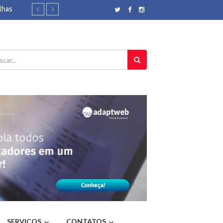
lhas
- CNN
tura Aro e
tos fortes
nos 36
- Rádio
rolar -
ândia;
se
Brasil
4 e foi
SERVIÇOS
CONTATOS