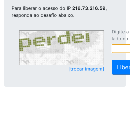
Para liberar o acesso
do IP
216.73.216.59
,
responda ao desafio abaixo.
Digite 
lado no
[trocar imagem]