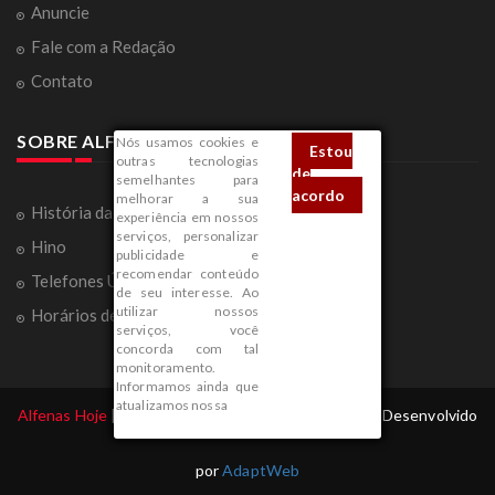
Anuncie
Fale com a Redação
Contato
SOBRE ALFENAS
Nós usamos cookies e
Estou
outras tecnologias
de
semelhantes para
acordo
melhorar a sua
História da Cidade
experiência em nossos
serviços, personalizar
Hino
publicidade e
recomendar conteúdo
Telefones Úteis
de seu interesse. Ao
utilizar nossos
Horários de Ônibus
serviços, você
concorda com tal
monitoramento.
Informamos ainda que
atualizamos nossa
Alfenas Hoje
| Todos os Direitos Reservados 2026 | Desenvolvido
por
AdaptWeb