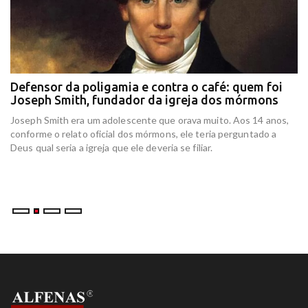
Defensor da poligamia e contra o café: quem foi
E
Joseph Smith, fundador da igreja dos mórmons
e
r
Joseph Smith era um adolescente que orava muito. Aos 14 anos,
In
conforme o relato oficial dos mórmons, ele teria perguntado a
re
Deus qual seria a igreja que ele deveria se filiar.
at
am