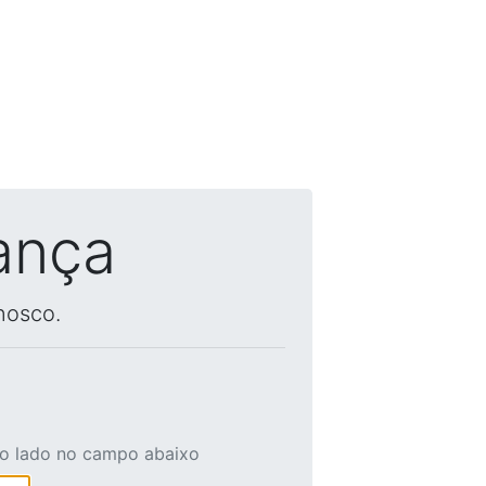
ança
nosco.
ao lado no campo abaixo