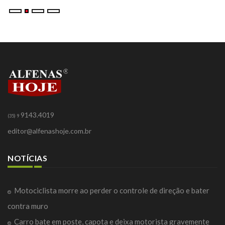
9143.4019
(35) 9
editor@alfenashoje.com.br
NOTÍCIAS
Motociclista morre ao perder o controle de direção e bater
contra muro
Carro bate em poste, capota e deixa motorista gravemente