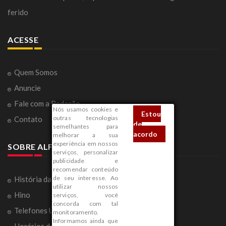
ferido
ACESSE
Quem Somos
Anuncie
Fale com a Redação
Nós usamos cookies e
Estou
outras tecnologias
Contato
de
semelhantes para
acordo
melhorar a sua
experiência em nossos
SOBRE ALFENAS
serviços, personalizar
publicidade e
recomendar conteúdo
de seu interesse. Ao
História da Cidade
utilizar nossos
Hino
serviços, você
concorda com tal
Telefones Úteis
monitoramento.
Informamos ainda que