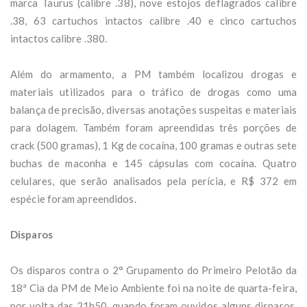
marca Taurus (calibre .38), nove estojos deflagrados calibre
.38, 63 cartuchos intactos calibre .40 e cinco cartuchos
intactos calibre .380.
Além do armamento, a PM também localizou drogas e
materiais utilizados para o tráfico de drogas como uma
balança de precisão, diversas anotações suspeitas e materiais
para dolagem. Também foram apreendidas três porções de
crack (500 gramas), 1 Kg de cocaína, 100 gramas e outras sete
buchas de maconha e 145 cápsulas com cocaína. Quatro
celulares, que serão analisados pela perícia, e R$ 372 em
espécie foram apreendidos.
Disparos
Os disparos contra o 2° Grupamento do Primeiro Pelotão da
18ª Cia da PM de Meio Ambiente foi na noite de quarta-feira,
por volta das 21h50, quando foram ouvidos alguns disparos.