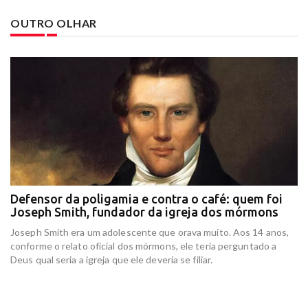
OUTRO OLHAR
Defensor da poligamia e contra o café: quem foi
E
Joseph Smith, fundador da igreja dos mórmons
e
r
Joseph Smith era um adolescente que orava muito. Aos 14 anos,
In
conforme o relato oficial dos mórmons, ele teria perguntado a
re
Deus qual seria a igreja que ele deveria se filiar.
at
am