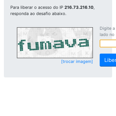
Para liberar o acesso
do IP
216.73.216.10
,
responda ao desafio abaixo.
Digite 
lado no
[trocar imagem]