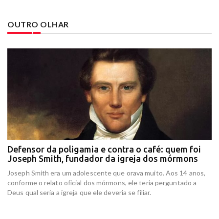
OUTRO OLHAR
Defensor da poligamia e contra o café: quem foi
E
Joseph Smith, fundador da igreja dos mórmons
e
r
Joseph Smith era um adolescente que orava muito. Aos 14 anos,
In
conforme o relato oficial dos mórmons, ele teria perguntado a
re
Deus qual seria a igreja que ele deveria se filiar.
at
am