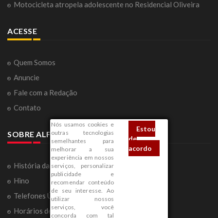
Motocicleta atropela adolescente no Residencial Oliveira
ACESSE
Quem Somos
Anuncie
Fale com a Redação
Contato
Nós usamos cookies e
Estou
outras tecnologias
SOBRE ALFENAS
de
semelhantes para
acordo
melhorar a sua
experiência em nossos
História da Cidade
serviços, personalizar
publicidade e
Hino
recomendar conteúdo
de seu interesse. Ao
Telefones Úteis
utilizar nossos
serviços, você
Horários de Ônibus
concorda com tal