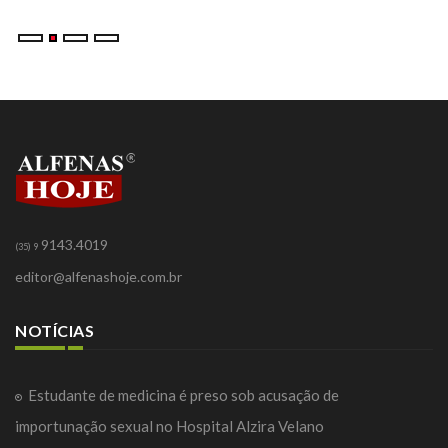
9143.4019
(35) 9
editor@alfenashoje.com.br
NOTÍCIAS
Estudante de medicina é preso sob acusação de
importunação sexual no Hospital Alzira Velano