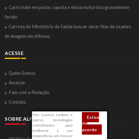
Carro bate em poste, capota e deixa motorista gravemente
ferido
Carreta do Ministério da Saúde buscar zerar filas de exames
de imagem em Alfenas
ACESSE
Quem Somos
Anuncie
Fale com a Redação
Contato
Nós usamos cookies e
Estou
SOBRE ALFENAS
outras tecnologias
de
semelhantes para
acordo
melhorar a sua
experiência em nossos
História da Cidade