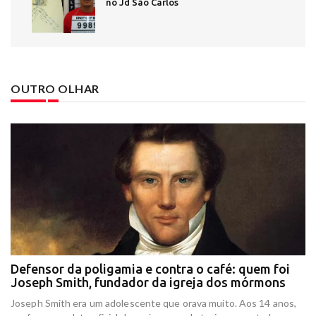
no Jd São Carlos
OUTRO OLHAR
Defensor da poligamia e contra o café: quem foi
E
Joseph Smith, fundador da igreja dos mórmons
e
r
Joseph Smith era um adolescente que orava muito. Aos 14 anos,