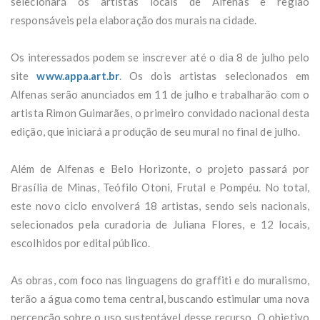
selecionará os artistas locais de Alfenas e região
responsáveis pela elaboração dos murais na cidade.
Os interessados podem se inscrever até o dia 8 de julho pelo
site
www.appa.art.br
. Os dois artistas selecionados em
Alfenas serão anunciados em 11 de julho e trabalharão com o
artista Rimon Guimarães, o primeiro convidado nacional desta
edição, que iniciará a produção de seu mural no final de julho.
Além de Alfenas e Belo Horizonte, o projeto passará por
Brasília de Minas, Teófilo Otoni, Frutal e Pompéu. No total,
este novo ciclo envolverá 18 artistas, sendo seis nacionais,
selecionados pela curadoria de Juliana Flores, e 12 locais,
escolhidos por edital público.
As obras, com foco nas linguagens do graffiti e do muralismo,
terão a água como tema central, buscando estimular uma nova
percepção sobre o uso sustentável desse recurso. O objetivo