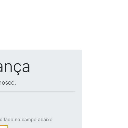
ança
nosco.
ao lado no campo abaixo