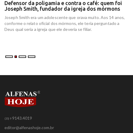
Defensor da poligamia e contra o café: quem foi
E
Joseph Smith, fundador da igreja dos mórmons
e
r
Joseph Smith era um adolescente que orava muito. Aos 14 anos,
In
conforme o relato oficial dos mórmons, ele teria perguntado a
re
Deus qual seria a igreja que ele deveria se filiar.
at
am
9143.4019
(35) 9
editor@alfenashoje.com.br