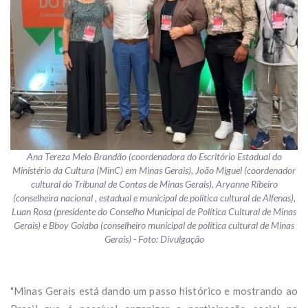
Ana Tereza Melo Brandão (coordenadora do Escritório Estadual do
Ministério da Cultura (MinC) em Minas Gerais), João Miguel (coordenador
cultural do Tribunal de Contas de Minas Gerais), Aryanne Ribeiro
(conselheira nacional , estadual e municipal de política cultural de Alfenas),
Luan Rosa (presidente do Conselho Municipal de Política Cultural de Minas
Gerais) e Bboy Goiaba (conselheiro municipal de política cultural de Minas
Gerais) - Foto: Divulgação
"Minas Gerais está dando um passo histórico e mostrando ao