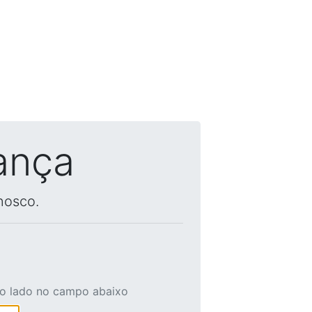
ança
nosco.
ao lado no campo abaixo