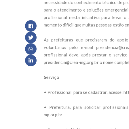
necessidade do conhecimento técnico de pro
Eco
para o atendimento e soluções emergenciais
Elma
Oes
profissional nesta iniciativa para levar o
Pai 
momento difícil que muitas pessoas estão en
Cicl
vent
MPRJ
As prefeituras que precisarem do apoio
níqu
voluntários pelo e-mail presidencia@cr
Fábi
profissional deve, após prestar o serviço
perg
Por 
presidencia@crea-mg.org.br o nome completo
de a
Marc
Serviço
Just
Dani
Pela
• Profissional, para se cadastrar, acesse: ht
outr
Veja
• Prefeitura, para solicitar profissionai
Glo
mg.org.br.