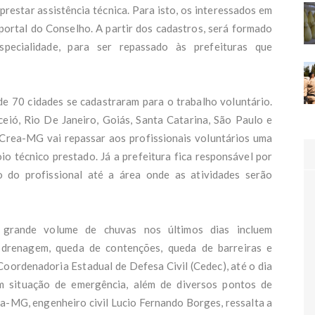
ido de Zema fica sem a vaga de vice em chapa de Mateus Simões - Rádio It
prestar assistência técnica. Para isto, os interessados em
contraria Moraes e amplia abatimento da pena de condenada pelo 8/1 - R
portal do Conselho. A partir dos cadastros, será formado
te
iça aumenta penas de Ronnie Lessa e Élcio Queiroz pelos assassinatos d
pecialidade, para ser repassado às prefeituras que
co e Anderson Gomes - G1
unas roubadas: quadrilha que invadia casas de luxo no Rio e obrigava víti
é presa - O GLOBO
t emite avisos de vendaval para 11 estados; ciclone extratropical já se f
e 70 cidades se cadastraram para o trabalho voluntário.
avirgem só no rótulo? Testes rebaixam azeites de marcas famosas no Brasi
eió, Rio De Janeiro, Goiás, Santa Catarina, São Paulo e
entro do Mundo
 Crea-MG vai repassar aos profissionais voluntários uma
 do ensino médio avança pouco e não bate meta, mesmo com ‘truque’ de
io técnico prestado. Já a prefeitura fica responsável por
duais para inflar índice; veja exemplos - G1
o contradiz Rota sobre morte apresentada 4h depois em delegacia Veja -
 do profissional até a área onde as atividades serão
rópoles
de tornado gerado por passagem de ciclone bomba atinge RS - CNN Brasi
ista é denunciado por transmitir HIV intencionalmente a 4 mulheres; MP 
há mais vítimas - ndmais.com.br
rande volume de chuvas nos últimos dias incluem
icado por recuar sobre mulher como vice, Flávio diz que 'fez duas filhas' p
 drenagem, queda de contenções, queda de barreiras e
 cuide dele na velhice; vídeo - O GLOBO
oordenadoria Estadual de Defesa Civil (Cedec), até o dia
rdadeira história de Gabriela Hardt, a juíza substituta de Moro que foi ca
- Revista Fórum
m situação de emergência, além de diversos pontos de
na de 13 anos virou 'escrava virtual' antes de morrer - Campo Grande N
ea-MG, engenheiro civil Lucio Fernando Borges, ressalta a
aro contrata escritório de advocacia para nova tentativa de delação - Val