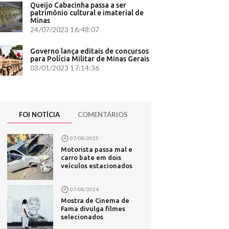
atiaia
Queijo Cabacinha passa a ser
evista
patrimônio cultural e imaterial de
Minas
24/07/2023 16:48:07
e Marielle
Governo lança editais de concursos
mas a fazer
para Polícia Militar de Minas Gerais
03/01/2023 17:14:36
ormou - G1
l - Diário
 redes
FOI NOTÍCIA
COMENTÁRIOS
07/08/2025
l
Motorista passa mal e
acredita
carro bate em dois
veículos estacionados
ara ter
07/08/2024
ssada pelo
Mostra de Cinema de
Fama divulga filmes
ews
selecionados
or