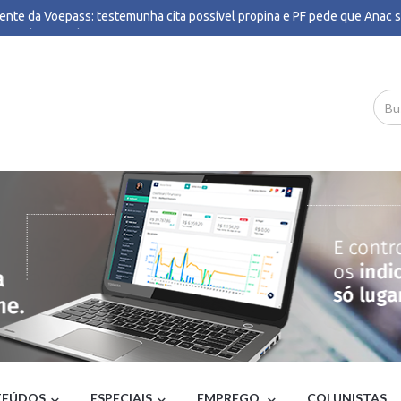
ente da Voepass: testemunha cita possível propina e PF pede que Anac s
stigada - Estadão
o de 120 km/h atinge Porto Alegre; Capital e região têm falta de luz e tr
lisado - GZH
 de Flávio, Gaspar oferece DNA à PGR após suspeita de estupro - Poder3
 Ideb abaixo da média, Nunes defende terceirização de gestão escolar p
orar indicadores em SP - G1
são do Republicanos sobre candidatura própria reanima entorno de Cleit
 Itatiaia
de Janeiro suspende aulas das redes estadual e municipal por previsão d
es nesta sexta-feira - G1
inistra de Milei pede que Lula envie embaixador de volta a Buenos Aires
il
ndicia ex-presidente do INSS e mais cinco por fraudes na Contag - Metróp
a pede que Discord seja bloqueado no Brasil - Poder360
ira Mauro Mendes e deputado em esquema de desvio de R$ 308 mi - Po
calcularam mal ação contra Brasil, diz diplomata - Valor Econômico
te fria confirmada para SP: tempestades, vendavais e frio - Meteored Bras
e dos funcionários da CPTM é encerrada; trens voltam a operar - CNN Bra
retoma hoje julgamento sobre proibição de jogos de azar; entenda - CNN 
ia eterna a Lejeune Mirhan! - Brasil 247
 terá o maior tempo de propaganda. Veja quanto terá cada candidato - M
EÚDOS
ESPECIAIS
EMPREGO
COLUNISTAS