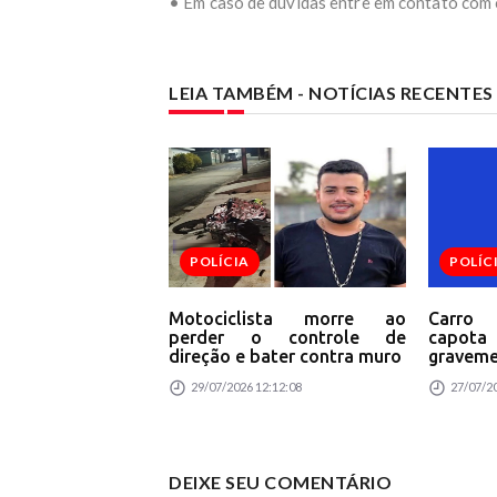
• Em caso de dúvidas entre em contato com
LEIA TAMBÉM - NOTÍCIAS RECENTE
POLÍCIA
POLÍC
Motociclista morre ao
Carro
perder o controle de
capota
direção e bater contra muro
graveme
29/07/2026 12:12:08
27/07/20
DEIXE SEU COMENTÁRIO