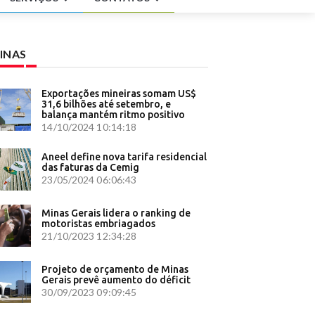
 te amo
nha, mas
INAS
60
Exportações mineiras somam US$
31,6 bilhões até setembro, e
verno
balança mantém ritmo positivo
14/10/2024 10:14:18
r para
Aneel define nova tarifa residencial
ia da
das faturas da Cemig
23/05/2024 06:06:43
o - CNN
Minas Gerais lidera o ranking de
motoristas embriagados
resentação
21/10/2023 12:34:28
 Brasil
Projeto de orçamento de Minas
elho - ICL
Gerais prevê aumento do déficit
30/09/2023 09:09:45