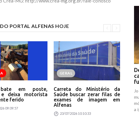
 o Crea-MG: http://www.crea-mg.org.br/fale-conosco
S DO PORTAL ALFENAS HOJE
Drones respondem por 94% das
D
IA
GERAL
G
contaminações por agrotóxicos no
c
Maranhão
f
 bate em poste,
Carreta do Ministério da
Uni
Comunidades rurais afirmam que os drones são
Jo
 e deixa motorista
Saúde buscar zerar filas de
tur
usados como ferramenta de perseguição e
mu
nte ferido
exames de imagem em
no 
ataques contra pequenos produtores.
mó
Alfenas
26 09:09:57
23
a 
23/07/2026 10:10:33