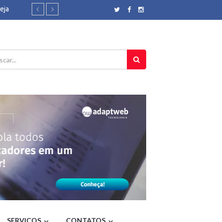
eja
ensurb
60
ara
inho -
e ventos
 - CNN
oles
der360
il
sil
Brasil
etrópoles
SERVIÇOS
CONTATOS