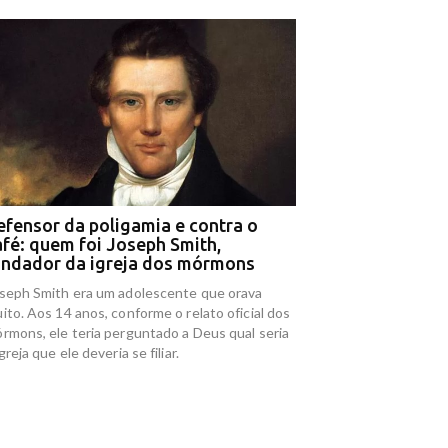
efensor da poligamia e contra o
Esquema de ouro 
ERAL
POLÍTICA
afé: quem foi Joseph Smith,
envolve empresas 
undador da igreja dos mórmons
acusadas de lavag
Pará
fal ofertará primeira
Projeto sobre carreira dos
C
seph Smith era um adolescente que orava
ma do curso de Direito
servidores trava e gera
i
Investigações da Polícia
ito. Aos 14 anos, conforme o relato oficial dos
campus Varginha
preocupações na categoria
T
Público Federal revelara
rmons, ele teria perguntado a Deus qual seria
/07/2026 07:07:16
20/07/2026 14:02:21
Yanomami foi comercial
igreja que ele deveria se filiar.
para instituições finan
ambientais na Amazônia
Pará.