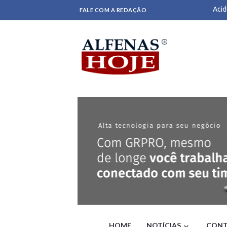
Acid
FALE COM A REDAÇÃO
inve
Vent
para
Vice
Após
melh
Deci
Rádio
Rio 
fort
Ex-m
Bras
PF i
Janj
PF m
EUA 
Fren
Grev
STF 
Glór
Lula
HOME
NOTÍCIAS
CONT