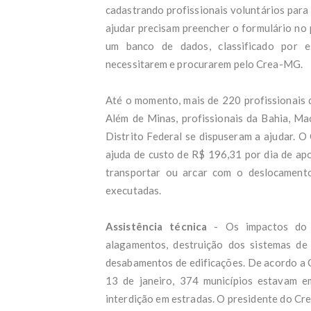
Part
cadastrando profissionais voluntários para 
STF 
ajudar precisam preencher o formulário no 
Oes
Just
um banco de dados, classificado por es
Fran
necessitarem e procurarem pelo Crea-MG.
Fort
Pix 
Inme
Até o momento, mais de 220 profissionais d
Extr
Além de Minas, profissionais da Bahia, Mac
do C
Distrito Federal se dispuseram a ajudar. O
Ideb
ajuda de custo de R$ 196,31 por dia de apo
esta
Víde
transportar ou arcar com o deslocamento
Met
executadas.
Gran
Dent
que 
Assistência técnica
- Os impactos do g
Crit
alagamentos, destruição dos sistemas de
quem
desabamentos de edificações. De acordo a C
A ve
CNJ 
13 de janeiro, 374 municípios estavam e
Meni
interdição em estradas. O presidente do Cr
Vorc