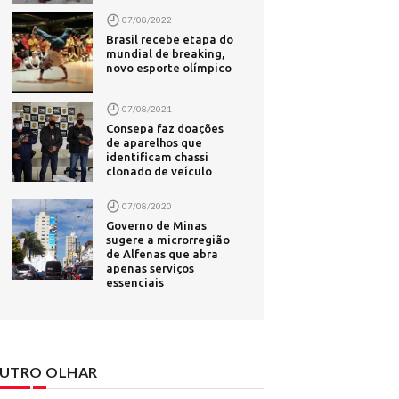
07/08/2022
- Revista
Brasil recebe etapa do
mundial de breaking,
novo esporte olímpico
adas de
07/08/2021
100 caça-
Consepa faz doações
de aparelhos que
identificam chassi
clonado de veículo
A em caso
07/08/2020
 em.com.br
Governo de Minas
sugere a microrregião
tido de
de Alfenas que abra
apenas serviços
 com
essenciais
UTRO OLHAR