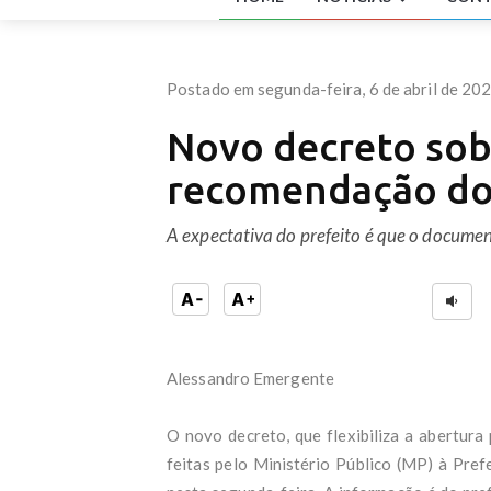
Aldi
Diár
Fláv
esta
Postado em segunda-feira, 6 de abril de 20
Gilm
Os p
Novo decreto sob
Dois
do R
recomendação do 
Patr
De p
indi
A expectativa do prefeito é que o documen
Após
melh
A ci
do 
Meni
film
Alessandro Emergente
PT a
Após
Dino
O novo decreto, que flexibiliza a abertur
Caix
feitas pelo Ministério Público (MP) à Pref
Alia