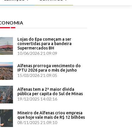
stadual -
rolar -
CONOMIA
r360
ia partido
Lojas do Epa começam a ser
convertidas para a bandeira
Supermercados BH
10/06/2026 21:09:09
ou PF a
Alfenas prorroga vencimento do
ara
IPTU 2026 para o mês de junho
15/03/2026 21:09:05
do Centro
Alfenas tem a 2ª maior dívida
4 e foi
pública per capita do Sul de Minas
19/12/2025 14:02:16
 - G1
Mineiro de Alfenas criou empresa
urídico
que hoje vale mais de R$ 12 bilhões
08/11/2025 21:09:10
47