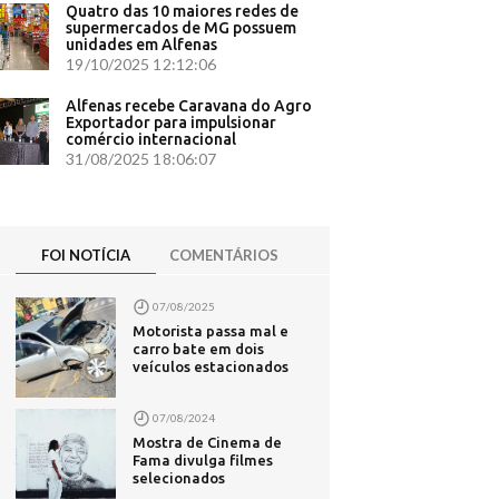
60
Quatro das 10 maiores redes de
iaia
supermercados de MG possuem
unidades em Alfenas
 - CNN
19/10/2025 12:12:06
rasil
Alfenas recebe Caravana do Agro
iou
Exportador para impulsionar
comércio internacional
a -
31/08/2025 18:06:07
er360
FOI NOTÍCIA
COMENTÁRIOS
07/08/2025
Motorista passa mal e
te
carro bate em dois
s, na
veículos estacionados
s durante
07/08/2024
Mostra de Cinema de
- Correio
Fama divulga filmes
selecionados
ederal de