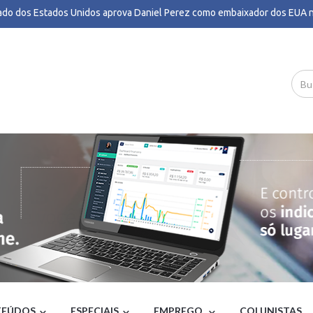
do dos Estados Unidos aprova Daniel Perez como embaixador dos EUA no
atamento tem novo recorde mínimo em 2025 na mata atlântica e no pam
.Paulo
tinho deve ter nova reunião com Marcos Pereira para decidir sobre candi
rno de MG - Terra
 três partidos aderem à coligação de Mateus Simões ao governo de Mina
MPO
n Santos registra candidatura à Presidência e declara patrimônio de R$ 79
a
ta, aulas suspensas e tornado: veja impactos de ciclone-bomba pelo país
il
us, trens e metrô antecipam horário de pico devido a aviso de ventania n
 admite divergência com Bolsonaro, elogia Ratinho Jr. e critica STF - UOL
 aciona PF para investigar emendas Pix após auditoria do TCU - Poder360
a pede bloqueio imediato do Discord e AGU anuncia ação contra platafor
ta do Povo
ndio atinge galpão de fábrica de eletrodomésticos em MG - G1
co é condenado em caso de paciente que perdeu a visão após lipoaspir
Paulo - Folha de S.Paulo
ação mira golpe contra locadoras de veículos; bando revendeu pelo me
os alugados - G1
EÚDOS
ESPECIAIS
EMPREGO
COLUNISTAS