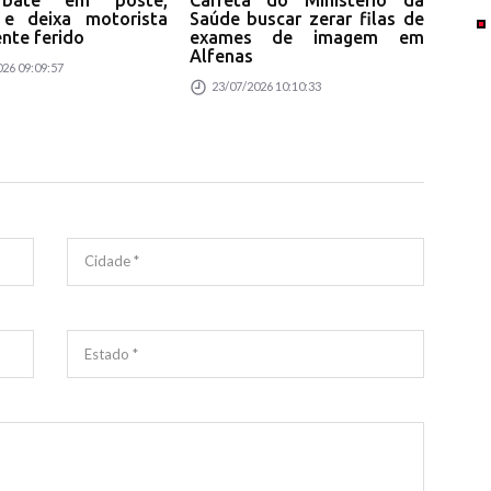
 bate em poste,
Carreta do Ministério da
Uni
 e deixa motorista
Saúde buscar zerar filas de
tur
Maria da Penha: Medidas protetivas crescem 270% entre 2020 e 2026 - M
nte ferido
exames de imagem em
no 
Alfenas
26 09:09:57
23
23/07/2026 10:10:33
Cidade *
Estado *