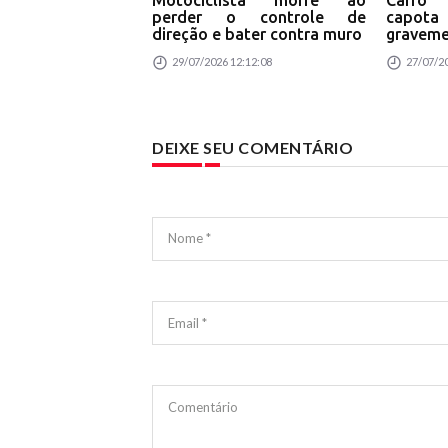
Motociclista morre ao
Carro
perder o controle de
capota
Lei 
direção e bater contra muro
graveme
29/07/2026 12:12:08
27/07/20
DEIXE SEU COMENTÁRIO
Nome *
Email *
Comentário