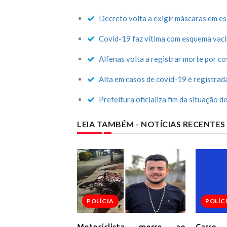
Gabr
Cen
Decreto volta a exigir máscaras em es
'Ant
pesq
Covid-19 faz vítima com esquema vaci
Vend
médi
Alfenas volta a registrar morte por c
Lula
Glór
Alta em casos de covid-19 é registrad
Elei
Dent
Prefeitura oficializa fim da situação 
que 
Trum
LEIA TAMBÉM - NOTÍCIAS RECENTE
diz 
Extr
do C
Com 
Oes
Corr
Lope
Víde
POLÍCIA
POLÍC
ent
Fort
Pix 