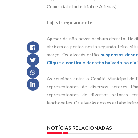
rete
Comercial e Industrial de Alfenas).
Bebê
Gran
Lojas irregularmente
Onça
VÍDE
Revi
Apesar de não haver nenhum decreto, flexib
Advo
abriram as portas nesta segunda-feira, sit
diz 
Zema
março. Os alvarás estão
suspensos desde
MG: 
Clique e confira o decreto baixado no dia
Min
MPMG
habi
As reuniões entre o Comitê Municipal de 
Migu
representantes de diversos setores t
Filh
representantes de diversos setores co
orie
lanchonetes. Os alvarás desses estabeleci
Dupl
Notí
Cicl
vent
NOTÍCIAS RELACIONADAS
Movi
Braz