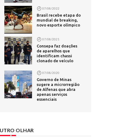
ansporte
07/08/2022
em Campo
Brasil recebe etapa do
mundial de breaking,
novo esporte olímpico
s -
07/08/2021
derela',
Consepa faz doações
de aparelhos que
0
identificam chassi
ado de
clonado de veículo
e de 4 mil
07/08/2020
Governo de Minas
sugere a microrregião
de Alfenas que abra
forma
apenas serviços
essenciais
eja - UOL
adas de
- Correio
UTRO OLHAR