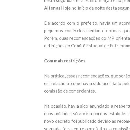
nesta segunda-feira. A informação é do pre
Gove
Temp
Alfenas Hoje
no início da noite desta segun
Ex-m
Bras
De acordo com o prefeito, havia um acor
Cicl
'Só 
pequenos comércios mediante normas que
estu
Porém, duas recomendações do MP orientam
Lula
definições do Comitê Estadual de Enfrenta
Cart
Saib
Libe
Com mais restrições
PF i
Just
Na prática, essas recomendações, que serão
Mulh
test
em relação ao que havia sido acordado pe
EUA 
comissão de comerciantes.
Nova
Zona
'Foi
Na ocasião, havia sido anunciado a reabert
abor
duas unidades só abriria um dos estabeleci
Sobe
novo decreto foi publicado devido as reco
Braz
EXCL
segunda-feira, entre o prefeito e a comissã