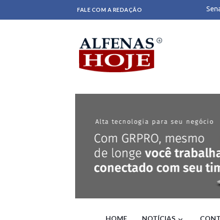
Sena
FALE COM A REDAÇÃO
G1
Desm
de S
Clei
gove
Mais
TE
Rena
Terr
Aler
Bras
Ônib
Moro
Dino
Janj
Gaze
Incê
Médi
São 
Oper
carr
HOME
NOTÍCIAS
CONT