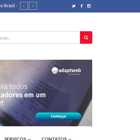
 Brasil -
pa - Folha
datura ao
s - O
5 mil -
 - CNN
o RJ - G1
 Notícias
ma -
ação em
nos 36
SERVIÇOS
CONTATOS