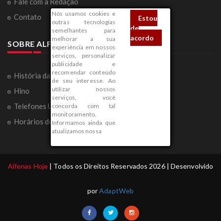
Fale com a Redação
Nós usamos cookies e
Contato
Estou
outras tecnologias
de
semelhantes para
acordo
melhorar a sua
SOBRE ALFENAS
experiência em nossos
serviços, personalizar
publicidade e
recomendar conteúdo
História da Cidade
de seu interesse. Ao
utilizar nossos
Hino
serviços, você
Telefones Úteis
concorda com tal
monitoramento.
Horários de Ônibus
Informamos ainda que
atualizamos nossa
Alfenas Hoje
| Todos os Direitos Reservados 2026 | Desenvolvido
por
AdaptWeb