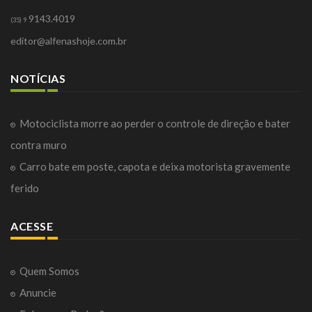
9143.4019
(35) 9
editor@alfenashoje.com.br
NOTÍCIAS
Motociclista morre ao perder o controle de direção e bater
contra muro
Carro bate em poste, capota e deixa motorista gravemente
ferido
ACESSE
Quem Somos
Anuncie