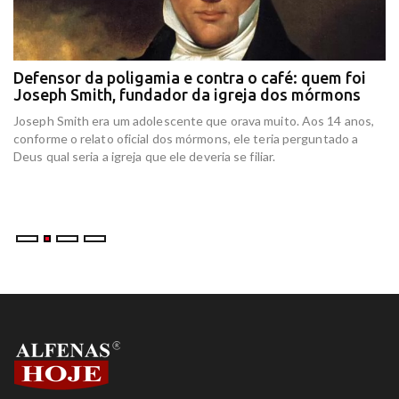
Defensor da poligamia e contra o café: quem foi
E
Joseph Smith, fundador da igreja dos mórmons
e
r
Joseph Smith era um adolescente que orava muito. Aos 14 anos,
In
conforme o relato oficial dos mórmons, ele teria perguntado a
re
Deus qual seria a igreja que ele deveria se filiar.
at
am