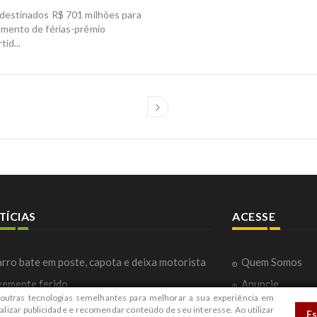
destinados R$ 701 milhões para
mento de férias-prêmio
id...
TÍCIAS
ACESSE
rro bate em poste, capota e deixa motorista
Quem Somos
vemente ferido
Anuncie
outras tecnologias semelhantes para melhorar a sua experiência em
rreta do Ministério da Saúde buscar zerar
Fale com a Red
alizar publicidade e recomendar conteúdo de seu interesse. Ao utilizar
E