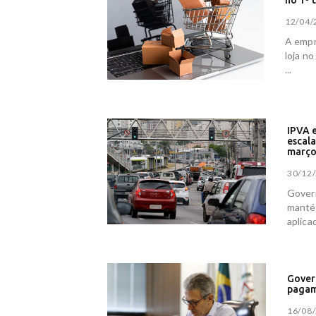
no 1º 
12/04/
A empr
loja n
...
IPVA 
escal
març
30/12/
Govern
manté
aplica
Gover
pagam
16/08/