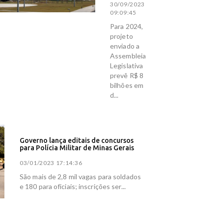
30/09/2023
ras - G1
09:09:45
 ataques -
Para 2024,
projeto
enviado a
ípico em
Assembleia
Legislativa
apital
prevê R$ 8
bilhões em
is após
d...
e chegar à
Governo lança editais de concursos
para Polícia Militar de Minas Gerais
03/01/2023 17:14:36
São mais de 2,8 mil vagas para soldados
e 180 para oficiais; inscrições ser...