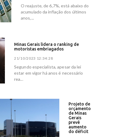
O reajuste, de 6,7%, está abaixo do
 Rádio
acumulado da inflação dos últimos
anos,...
litros de
após morte
vens ao
Minas Gerais lidera o ranking de
motoristas embriagados
21/10/2023 12:34:28
almas -
Segundo especialista, apesar da lei
estar em vigor há anos é necessário
 6,5 mil
rea...
o -
uas do
Projeto de
orçamento
de Minas
e
Gerais
prevê
aumento
bet -
do déficit