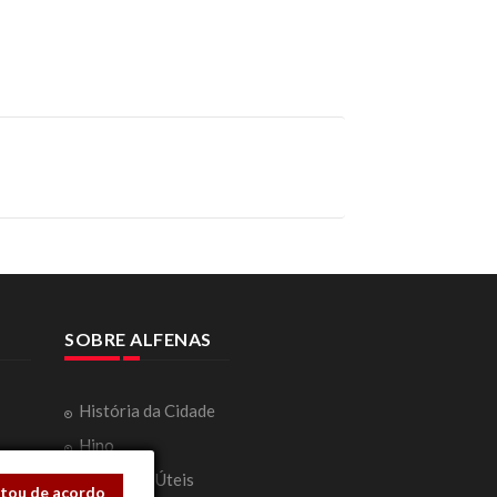
SOBRE ALFENAS
História da Cidade
Hino
ação
Telefones Úteis
stou de acordo