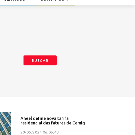
nômica -
 Brasil
er360
 polêmicas
BUSCAR
urídico
são -
revista ao
NN Brasil
na volte
trópoles
Aneel define nova tarifa
residencial das faturas da Cemig
iolência
23/05/2024 06:06:43