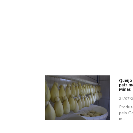
Bati
De '
Rádio
Just
El N
agos
Pode
FÁBI
Quem
víde
STJ 
demi
Queijo 
patrimô
Minas
24/07/2
Produt
pelo Go
m...