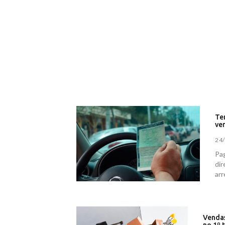
Te
ven
24
Pa
di
arr
Vendas