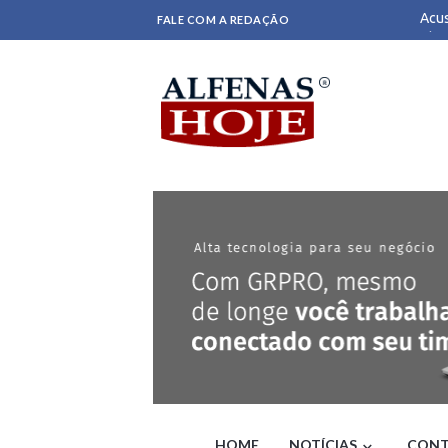
Acus
FALE COM A REDAÇÃO
Alfr
Para
Cicl
Func
reto
Gove
Vist
Uniã
Lula
de d
Defe
part
Voep
aler
Traf
Os n
Lula
Sald
pesq
Após
GLO
HOME
NOTÍCIAS
CONT