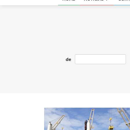
Fena
Cont
Uniã
INSS
Após
À es
Repu
Amig
- O
Salá
de
Lula
Defe
ACi
Estu
'Eu 
g1 e
Fláv
Vere
ao C
PT a
Salá
Mão 