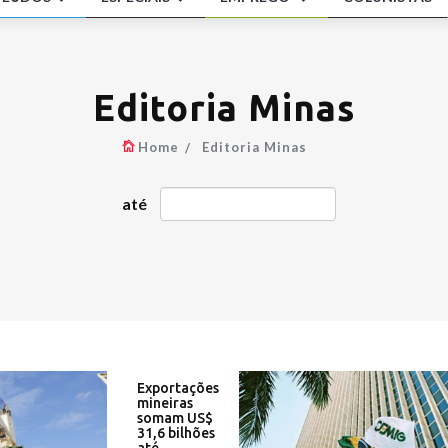
ban tenta transformar reivindicações em prejuízo e segura proposta eco
ec Brasil
o Progressista oficializa apoio a Raquel e lança Eduardo ao Senado - CNN
: Deputado suspeitou de negócios de alvo da PF - Diário do Poder
 40 anos de mandatos, Aécio desiste de disputar eleição em 2026 - Pod
Editoria Minas
pera de Cleitinho, PL prepara candidatura própria se houver negativa do
blicanos - Rádio Itatiaia
Home
Editoria Minas
a de Michelle Bolsonaro e ex-miss, vice de Douglas Ruas acumula falas
 GLOBO
rio mínimo 2027: veja quanto o governo vai pagar - A TARDE
até
 sanciona, sem vetos, lei que cria filtro da relevância no STJ - Consultor J
sa Civil alerta para mudança de tempo no estado de São Paulo; veja previ
dade ON
do da polilaminina é publicado e autores reconhecem limitações - UOL
não sou o Bukele', diz Renan Santos ao falar de segurança pública em ent
 à GloboNews - G1
io Bolsonaro diz que teve filhas para que elas cuidem dele na velhice - C
adora de Curitiba é acusada de xenofobia ao sugerir que colega nordesti
eará: 'Veio encher o saco aqui' - O GLOBO
Exportações
cende alerta após ex-sócio de Vorcaro decidir falar e mudar defesa - Me
mineiras
rio da PM do Espírito Santo é o segundo menor do Sudeste - Folha Vitória
somam US$
aberta e punho cerrado: entenda sinal de socorro que salvou vítima de v
31,6 bilhões