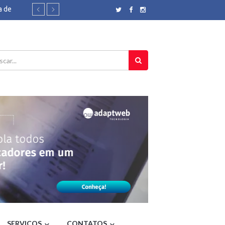
a de
Brasil
ão será
der360
3 meses
 SP a
tragédia,
apital
0
nha, mas
Rio - O
SERVIÇOS
CONTATOS