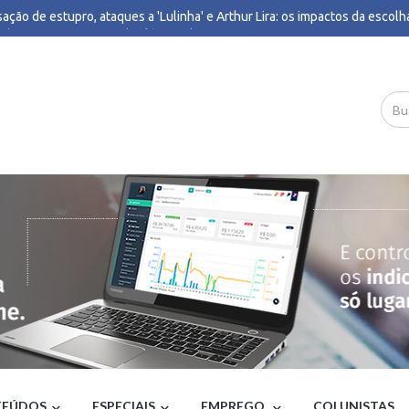
ação de estupro, ataques a 'Lulinha' e Arthur Lira: os impactos da escolh
edo Gaspar como vice de Flávio Bolsonaro - BBC
ná fica no topo do ranking da educação no Ideb de 2025 - Poder360
one bomba no Brasil: quais estados serão afetados pelo fenômeno - CNN 
ionários da CPTM decidem encerrar greve nas linhas 11, 12 e 13; operaç
mada nesta quarta - G1
rno Lula evitou constranger embaixador argentino - Poder360
o revogado expõe falência da política externa de Lula, diz deputado - Po
o e PP fecham com Mateus Simões e isolam Marcelo Aro - Rádio Itatiaia
 e Alcolumbre se reúnem em jantar promovido por Moraes após mais de 
istanciamento - Estadão
sa Civil monta gabinete de crise e alerta para ventos de até 100 km/h em
ir desta quinta - G1
ass: no voo anterior ao acidente, já com os tripulantes que morreram na 
ta de falha no sistema de degelo da asa direita tocou 8 vezes - G1
icantes tinham fábrica de dinheiro no Complexo da Maré - O GLOBO
úmeros da nova pesquisa Quaest para a Presidência em 1º turno - CartaC
 é o único candidato à Presidência apoiado por outros partidos - Poder36
o positivo na aprovação de Lula atenua má notícia da Quaest para campa
uisa tem sinais de alerta - O GLOBO
 'alerta severo' da Defesa Civil, entenda se ciclone bomba pode atingir o 
BO
EÚDOS
ESPECIAIS
EMPREGO
COLUNISTAS