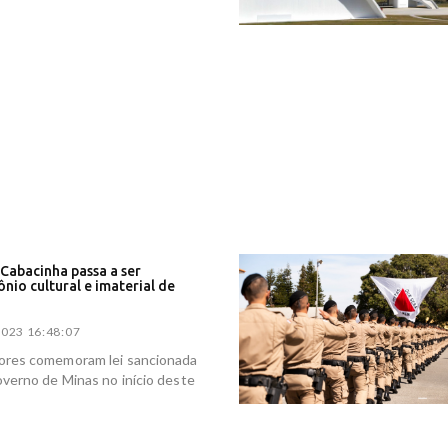
da entre carretas arranca cabine e trava a Via Dutra; interdição durou 9 ho
príncipe na gaiola' a parceiros: Kalil e Aécio se unem após uma década de
 Itatiaia
iça Eleitoral manda Lula abrir gastos com publicidade - Poder360
iño provoca clima de extremos no Brasil, com ciclone a caminho e calor at
to - BBC
mos rejeita aliança e amplia fila de derrotas de Flávio Bolsonaro - CartaC
O FARIA, “O CARA DO VORCARO” - piaui.uol.com.br
 é Dr. Daniel, candidato a governador que virou assunto nas redes socia
o íntimo com suposta amante vazado - Jornal Correio
deve decidir nesta quinta se pune Marco Buzzi por assédio; punição pod
ssão - G1
Cabacinha passa a ser
nio cultural e imaterial de
023 16:48:07
ores comemoram lei sancionada
verno de Minas no início deste