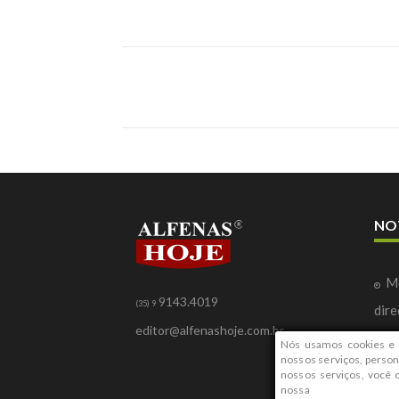
Víde
ent
Fort
Pix 
Ex-p
cond
Mari
UOL
Trum
diz 
Salá
Meni
Víde
NO
Met
Cicl
em 1
Mo
9143.4019
(35) 9
dire
editor@alfenashoje.com.br
Ca
Nós usamos cookies e 
nossos serviços, person
gra
nossos serviços, você
nossa