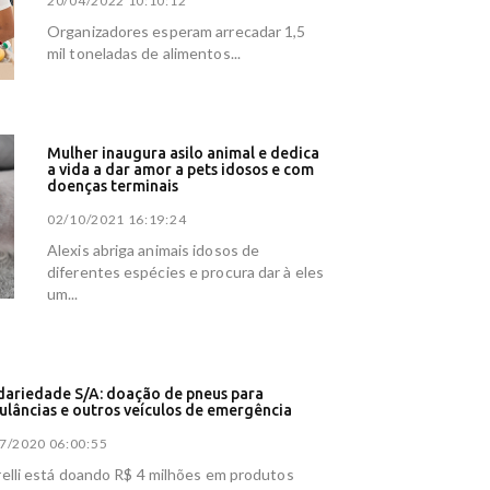
20/04/2022 10:10:12
s, na
Organizadores esperam arrecadar 1,5
er360
mil toneladas de alimentos...
NN Brasil
ques sobre
Mulher inaugura asilo animal e dedica
s durante
a vida a dar amor a pets idosos e com
doenças terminais
02/10/2021 16:19:24
asil;
Alexis abriga animais idosos de
rasil
diferentes espécies e procura dar à eles
e de 4 mil
um...
forma
dariedade S/A: doação de pneus para
lâncias e outros veículos de emergência
a -
7/2020 06:00:55
s -
relli está doando R$ 4 milhões em produtos