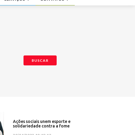
4 e foi
ia partido
ara
a -
ma -
BUSCAR
etrópoles
 - G1
urídico
iaia
rmação
60
em SP - G1
 - CNN
Ações sociais unem esporte e
solidariedade contra a fome
te