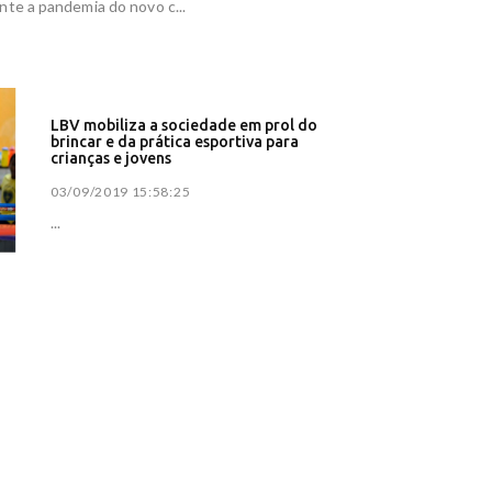
nte a pandemia do novo c...
a afeta o
- Correio
verno
LBV mobiliza a sociedade em prol do
brincar e da prática esportiva para
s; entenda
crianças e jovens
 Diário do
03/09/2019 15:58:25
...
na volte
eja - UOL
ica com
- A Gazeta
acredita