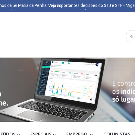
nos da lei Maria da Penha: Veja importantes decisões do STJ e STF - Miga
tinho deve se reunir com presidente do Republicanos nesta sexta em SP 
il
 aciona PF para investigar emendas Pix após auditoria do TCU - Poder360
essa quebrada e traição fizeram federação União/PP abandonar candida
çar Simões - O TEMPO
rno do RJ decreta ponto facultativo a partir das 13h por previsão de ven
ação mira golpe contra locadoras de veículos; bando revendeu pelo me
os alugados - G1
so ganha-pão’: funcionário lamenta incêndio em fábrica da Suggar em BH 
aia
sse no Senado dos EUA adia votação de indicado para embaixada no Bras
il
imônio de Romeu Zema cresce R$ 49,1 milhões em 4 anos - Poder360
uisa Correio/Opinião: Flávio e Lula empatam no 1º turno no DF - Correio
iliense
ar cobra Lindbergh por acusação de estupro contra vice de Flávio - Pode
escentes suspeitos de matar vereador Edinho são apreendidos em Uberl
O - G1
contraria Moraes e abre brecha para reduzir penas de réus do 8/1 - CNN 
ilotos ao dono da Voepass: entenda cadeia de responsabilidades que lev
EÚDOS
ESPECIAIS
EMPREGO
COLUNISTAS