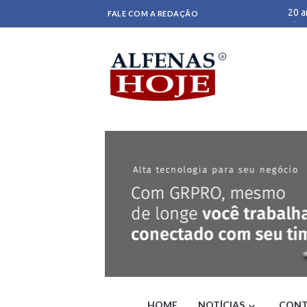
20 a
FALE COM A REDAÇÃO
Clei
Bras
Dino
Prom
abra
Gove
- G1
Oper
carr
‘Nos
Itati
Impa
Bras
Patr
Pesq
Braz
Gilm
Adol
VÍDE
STF 
De p
HOME
NOTÍCIAS
CONT