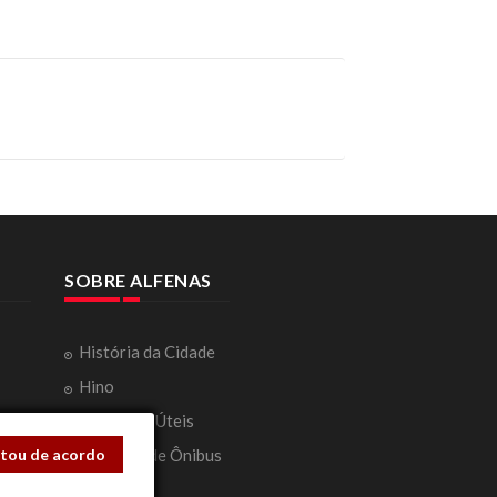
em carro;
mas a fazer
 terraço é
tados -
o país,
ews
SOBRE ALFENAS
 estragos
História da Cidade
Hino
ação
Telefones Úteis
stou de acordo
Horários de Ônibus