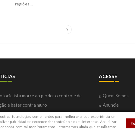
o: idoso é agredido a socos e chutes em BH após briga por cão encostar 
regiões ...
enda - O TEMPO
unas roubadas: quadrilha que invadia casas de luxo no Rio e obrigava víti
é presa - O GLOBO
adre acusado de mandar enteado 'encontrar o Papai do Céu' e se jogar de
enado a 48 anos de prisão - O GLOBO
ana Barbosa: Golpe da renegociação de consignado dispara entre aposen
 Economia
p prefere guerra ideológica com Brasil a interesse estratégico dos EUA n
analista - BBC
rio mínimo tem reajuste estimado em 2027; veja o valor - DOL
na de 13 anos virou 'escrava virtual' antes de morrer - Campo Grande N
o contradiz Rota sobre morte apresentada 4h depois em delegacia Veja -
TÍCIAS
ACESSE
rópoles
one-bomba provoca uma morte, tornado, derruba trens e para porto; veja
1 estados - O GLOBO
tociclista morre ao perder o controle de
Quem Somos
ção e bater contra muro
Anuncie
rro bate em poste, capota e deixa motorista
Fale com a Red
outras tecnologias semelhantes para melhorar a sua experiência em
alizar publicidade e recomendar conteúdo de seu interesse. Ao utilizar
E
vemente ferido
Contato
 concorda com tal monitoramento. Informamos ainda que atualizamos