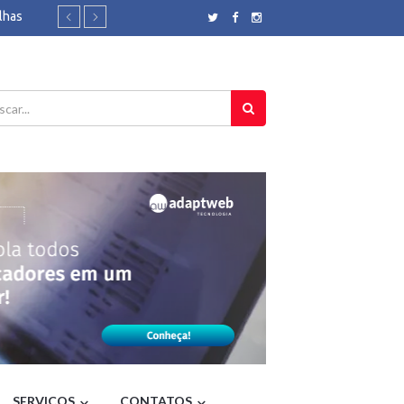
lhas
- CNN
tura Aro e
tos fortes
nos 36
- Rádio
il - CNN
r360
ândia;
Brasil
ou PF a
SERVIÇOS
CONTATOS