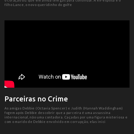
o coração diz que ele ainda tem gás para continuar. A ex-esposa e o
filho Lance, o novo queridinho do golfe
Parceiras no Crime
As amigas Debbie (Octavia Spencer) e Judith (Hannah Waddingham)
fogem após Debbie descobrir que a parceira é uma assassina
internacional, não uma contadora. Caçadas por uma figura misteriosa e
com o marido de Debbie envolvido em corrupção, elas inici