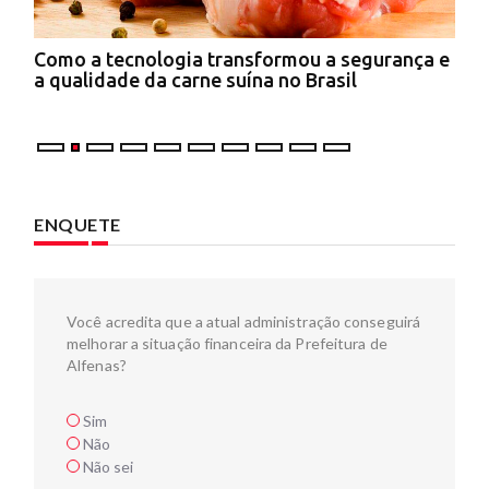
onal
Como a tecnologia transformou a segurança e
Pla
al
a qualidade da carne suína no Brasil
imp
ale
ENQUETE
Você acredita que a atual administração conseguirá
melhorar a situação financeira da Prefeitura de
Alfenas?
Sim
Não
Não sei