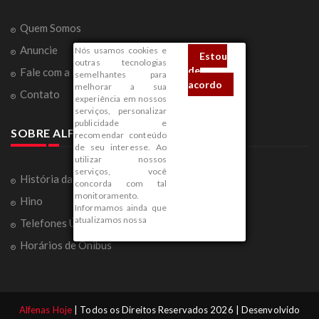
Quem Somos
Anuncie
Nós usamos cookies e
Estou
outras tecnologias
de
Fale com a Redação
semelhantes para
acordo
melhorar a sua
Contato
experiência em nossos
serviços, personalizar
publicidade e
SOBRE ALFENAS
recomendar conteúdo
de seu interesse. Ao
utilizar nossos
serviços, você
História da Cidade
concorda com tal
monitoramento.
Hino
Informamos ainda que
atualizamos nossa
Telefones Úteis
Horários de Ônibus
Alfenas Hoje
| Todos os Direitos Reservados 2026 | Desenvolvido