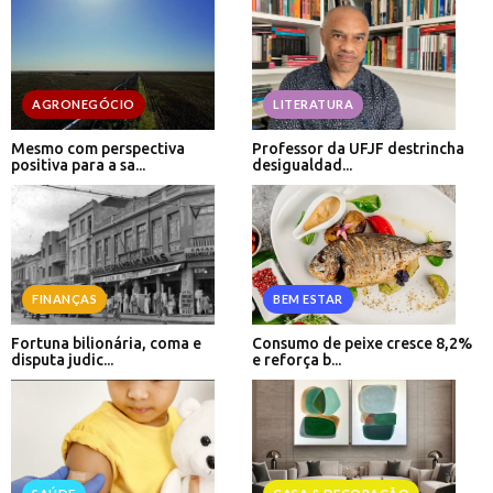
AGRONEGÓCIO
LITERATURA
Mesmo com perspectiva
Professor da UFJF destrincha
positiva para a sa...
desigualdad...
FINANÇAS
BEM ESTAR
Fortuna bilionária, coma e
Consumo de peixe cresce 8,2%
disputa judic...
e reforça b...