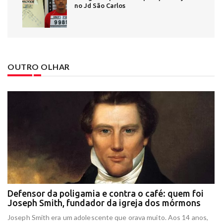
no Jd São Carlos
OUTRO OLHAR
Defensor da poligamia e contra o café: quem foi
E
Joseph Smith, fundador da igreja dos mórmons
e
r
Joseph Smith era um adolescente que orava muito. Aos 14 anos,