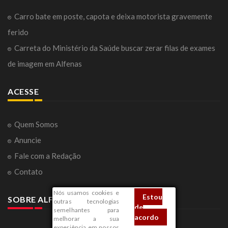
Carro bate em poste, capota e deixa motorista gravemente
ferido
Carreta do Ministério da Saúde buscar zerar filas de exames
de imagem em Alfenas
ACESSE
Quem Somos
Anuncie
Fale com a Redação
Contato
Nós usamos cookies e
Estou
SOBRE ALFENAS
outras tecnologias
de
semelhantes para
acordo
melhorar a sua
experiência em nossos