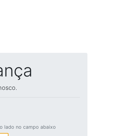
ança
nosco.
ao lado no campo abaixo