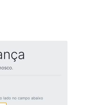
ança
nosco.
ao lado no campo abaixo