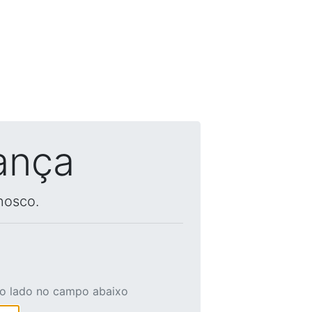
ança
nosco.
ao lado no campo abaixo