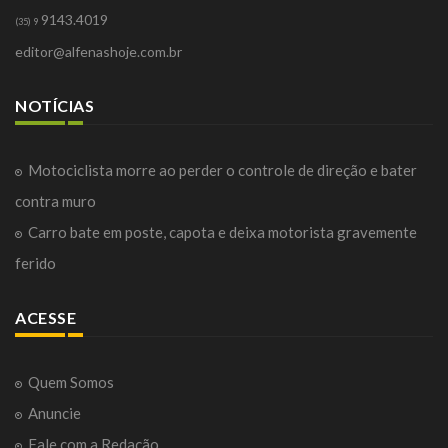
9143.4019
(35) 9
editor@alfenashoje.com.br
NOTÍCIAS
Motociclista morre ao perder o controle de direção e bater
contra muro
Carro bate em poste, capota e deixa motorista gravemente
ferido
ACESSE
Quem Somos
Anuncie
Fale com a Redação