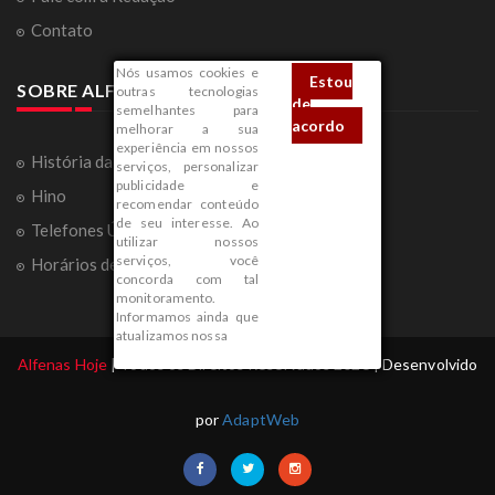
Contato
Nós usamos cookies e
Estou
SOBRE ALFENAS
outras tecnologias
de
semelhantes para
acordo
melhorar a sua
experiência em nossos
História da Cidade
serviços, personalizar
publicidade e
Hino
recomendar conteúdo
de seu interesse. Ao
Telefones Úteis
utilizar nossos
serviços, você
Horários de Ônibus
concorda com tal
monitoramento.
Informamos ainda que
atualizamos nossa
Alfenas Hoje
| Todos os Direitos Reservados 2026 | Desenvolvido
por
AdaptWeb