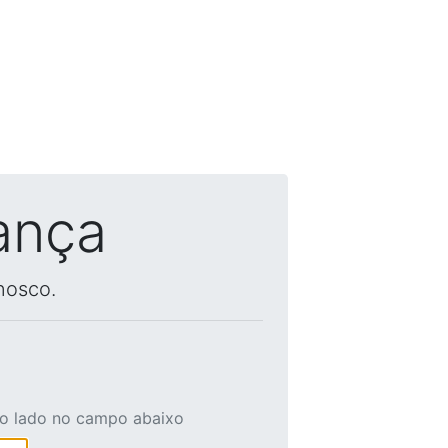
ança
nosco.
ao lado no campo abaixo