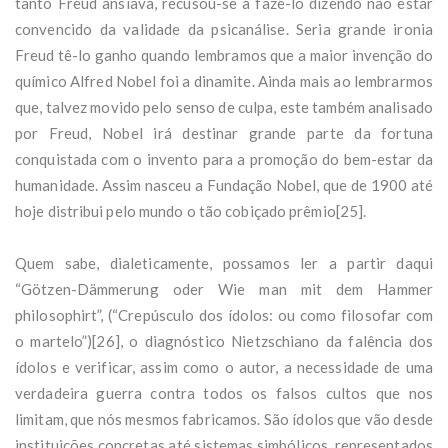
tanto Freud ansiava, recusou-se a fazê-lo dizendo não estar
convencido da validade da psicanálise. Seria grande ironia
Freud tê-lo ganho quando lembramos que a maior invenção do
químico Alfred Nobel foi a dinamite. Ainda mais ao lembrarmos
que, talvez movido pelo senso de culpa, este também analisado
por Freud, Nobel irá destinar grande parte da fortuna
conquistada com o invento para a promoção do bem-estar da
humanidade. Assim nasceu a Fundação Nobel, que de 1900 até
hoje distribui pelo mundo o tão cobiçado prêmio[25].
Quem sabe, dialeticamente, possamos ler a partir daqui
“Götzen-Dämmerung oder Wie man mit dem Hammer
philosophirt”, (“Crepúsculo dos ídolos: ou como filosofar com
o martelo”)[26], o diagnóstico Nietzschiano da falência dos
ídolos e verificar, assim como o autor, a necessidade de uma
verdadeira guerra contra todos os falsos cultos que nos
limitam, que nós mesmos fabricamos. São ídolos que vão desde
instituições concretas até sistemas simbólicos, representados