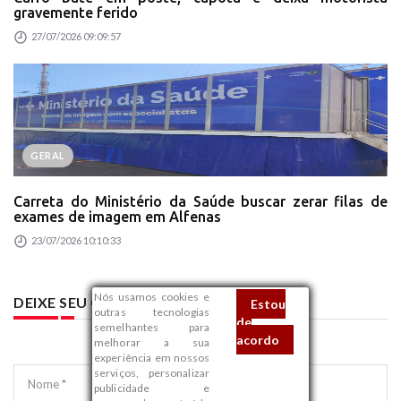
gravemente ferido
27/07/2026 09:09:57
GERAL
Carreta do Ministério da Saúde buscar zerar filas de
exames de imagem em Alfenas
23/07/2026 10:10:33
Nós usamos cookies e
DEIXE SEU COMENTÁRIO
Estou
outras tecnologias
de
semelhantes para
acordo
melhorar a sua
experiência em nossos
serviços, personalizar
Nome *
publicidade e