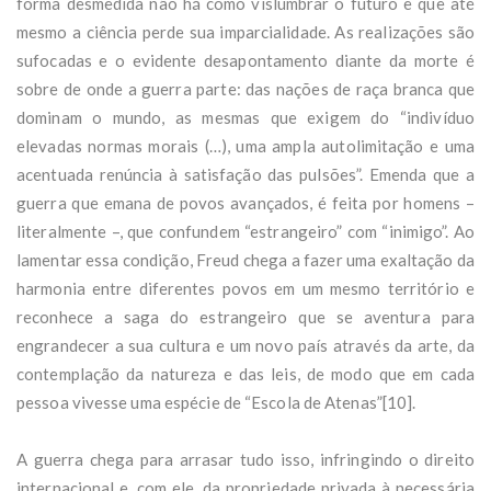
forma desmedida não há como vislumbrar o futuro e que até
mesmo a ciência perde sua imparcialidade. As realizações são
sufocadas e o evidente desapontamento diante da morte é
sobre de onde a guerra parte: das nações de raça branca que
dominam o mundo, as mesmas que exigem do “indivíduo
elevadas normas morais (…), uma ampla autolimitação e uma
acentuada renúncia à satisfação das pulsões”. Emenda que a
guerra que emana de povos avançados, é feita por homens –
literalmente –, que confundem “estrangeiro” com “inimigo”. Ao
lamentar essa condição, Freud chega a fazer uma exaltação da
harmonia entre diferentes povos em um mesmo território e
reconhece a saga do estrangeiro que se aventura para
engrandecer a sua cultura e um novo país através da arte, da
contemplação da natureza e das leis, de modo que em cada
pessoa vivesse uma espécie de “Escola de Atenas”[10].
A guerra chega para arrasar tudo isso, infringindo o direito
internacional e, com ele, da propriedade privada à necessária