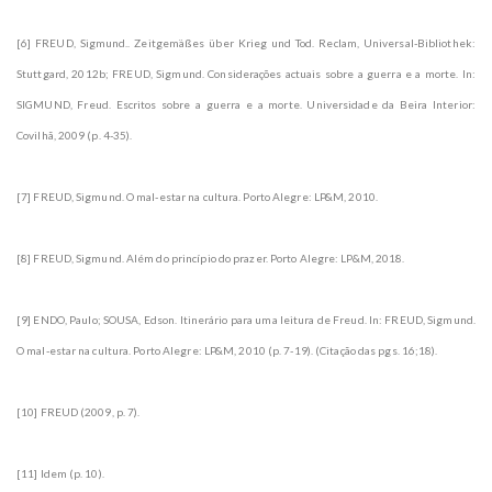
[6] FREUD, Sigmund.. Zeitgemäßes über Krieg und Tod. Reclam, Universal-Bibliothek:
Stuttgard, 2012b; FREUD, Sigmund. Considerações actuais sobre a guerra e a morte. In:
SIGMUND, Freud. Escritos sobre a guerra e a morte. Universidade da Beira Interior:
Covilhã, 2009 (p. 4-35).
[7] FREUD, Sigmund. O mal-estar na cultura. Porto Alegre: LP&M, 2010.
[8] FREUD, Sigmund. Além do princípio do prazer. Porto Alegre: LP&M, 2018.
[9] ENDO, Paulo; SOUSA, Edson. Itinerário para uma leitura de Freud. In: FREUD, Sigmund.
O mal-estar na cultura. Porto Alegre: LP&M, 2010 (p. 7-19). (Citação das pgs. 16;18).
[10] FREUD (2009, p. 7).
[11] Idem (p. 10).