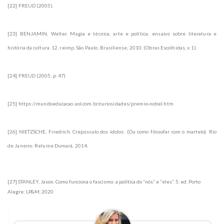
[22] FREUD (2005).
[23] BENJAMIN, Walter. Magia e técnica, arte e política: ensaios sobre literatura e
história da cultura. 12. reimp. São Paulo: Brasiliense, 2010. (Obras Escolhidas, v. 1).
[24] FREUD (2005, p. 47)
[25] https://mundoeducacao.uol.com.br/curiosidades/premio-nobel.htm
[26] NIETZSCHE, Friedrich. Crepúsculo dos ídolos: (Ou como filosofar com o martelo). Rio
de Janeiro: Relume Dumará, 2014.
[27] STANLEY, Jason. Como funciona o fascismo: a política do “nós” e “eles”. 5. ed. Porto
Alegre: LP&M, 2020