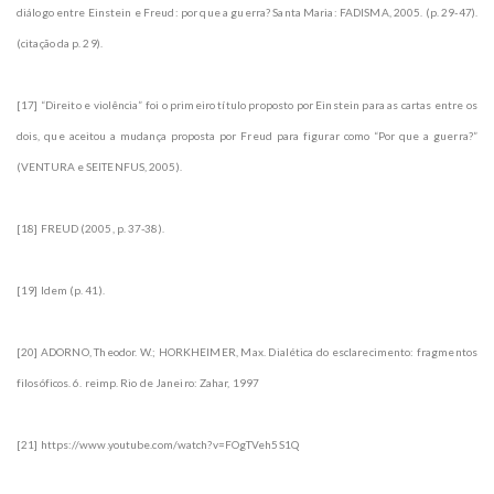
diálogo entre Einstein e Freud: por que a guerra? Santa Maria: FADISMA, 2005. (p. 29-47).
(citação da p. 29).
[17] “Direito e violência” foi o primeiro título proposto por Einstein para as cartas entre os
dois, que aceitou a mudança proposta por Freud para figurar como “Por que a guerra?”
(VENTURA e SEITENFUS, 2005).
[18] FREUD (2005, p. 37-38).
[19] Idem (p. 41).
[20] ADORNO, Theodor. W.; HORKHEIMER, Max. Dialética do esclarecimento: fragmentos
filosóficos. 6. reimp. Rio de Janeiro: Zahar, 1997
[21] https://www.youtube.com/watch?v=FOgTVeh5S1Q