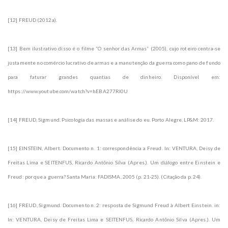
[12] FREUD (2012a).
[13] Bem ilustrativo disso é o filme “O senhor das Armas” (2005), cujo roteiro centra-se
justamente no comércio lucrativo de armas e a manutenção da guerra como pano de fundo
para faturar grandes quantias de dinheiro. Disponível em:
https://www.youtube.com/watch?v=hEBA277Rl0U
[14] FREUD, Sigmund. Psicologia das massas e análise do eu. Porto Alegre, LP&M: 2017.
[15] EINSTEIN, Albert. Documento n. 1: correspondência a Freud. In: VENTURA, Deisy de
Freitas Lima e SEITENFUS, Ricardo Antônio Silva (Apres.). Um diálogo entre Einstein e
Freud: por que a guerra? Santa Maria: FADISMA, 2005 (p. 21-25). (Citação da p. 24).
[16] FREUD, Sigmund. Documento n. 2: resposta de Sigmund Freud à Albert Einstein. in:
In: VENTURA, Deisy de Freitas Lima e SEITENFUS, Ricardo Antônio Silva (Apres.). Um