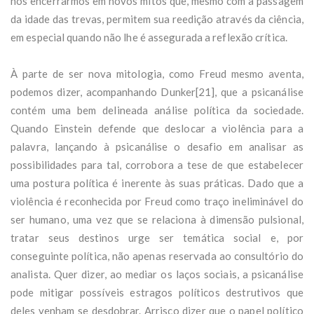
nos encerrarmos em novos mitos que, mesmo com a passagem
da idade das trevas, permitem sua reedição através da ciência,
em especial quando não lhe é assegurada a reflexão crítica.
À parte de ser nova mitologia, como Freud mesmo aventa,
podemos dizer, acompanhando Dunker[21], que a psicanálise
contém uma bem delineada análise política da sociedade.
Quando Einstein defende que deslocar a violência para a
palavra, lançando à psicanálise o desafio em analisar as
possibilidades para tal, corrobora a tese de que estabelecer
uma postura política é inerente às suas práticas. Dado que a
violência é reconhecida por Freud como traço ineliminável do
ser humano, uma vez que se relaciona à dimensão pulsional,
tratar seus destinos urge ser temática social e, por
conseguinte política, não apenas reservada ao consultório do
analista. Quer dizer, ao mediar os laços sociais, a psicanálise
pode mitigar possíveis estragos políticos destrutivos que
deles venham se desdobrar. Arrisco dizer que o papel político