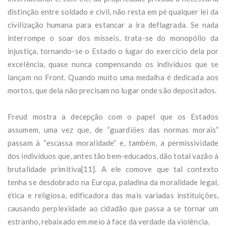
distinção entre soldado e civil, não resta em pé qualquer lei da
civilização humana para estancar a ira deflagrada. Se nada
interrompe o soar dos mísseis, trata-se do monopólio da
injustiça, tornando-se o Estado o lugar do exercício dela por
excelência, quase nunca compensando os indivíduos que se
lançam no Front. Quando muito uma medalha é dedicada aos
mortos, que dela não precisam no lugar onde são depositados.
Freud mostra a decepção com o papel que os Estados
assumem, uma vez que, de “guardiões das normas morais”
passam à “escassa moralidade” e, também, a permissividade
dos indivíduos que, antes tão bem-educados, dão total vazão à
brutalidade primitiva[11]. A ele comove que tal contexto
tenha se desdobrado na Europa, paladina da moralidade legal,
ética e religiosa, edificadora das mais variadas instituições,
causando perplexidade ao cidadão que passa a se tornar um
estranho, rebaixado em meio à face da verdade da violência.