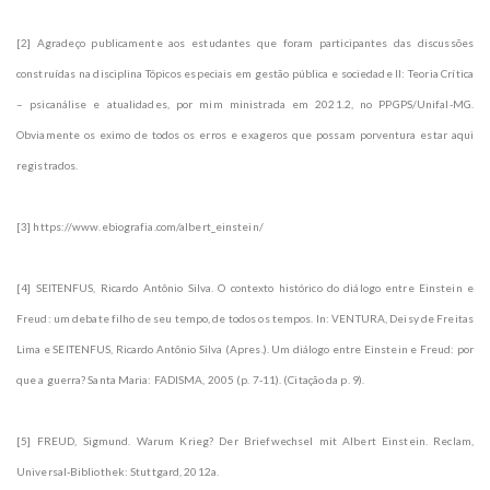
[2] Agradeço publicamente aos estudantes que foram participantes das discussões
construídas na disciplina Tópicos especiais em gestão pública e sociedade II: Teoria Crítica
– psicanálise e atualidades, por mim ministrada em 2021.2, no PPGPS/Unifal-MG.
Obviamente os eximo de todos os erros e exageros que possam porventura estar aqui
registrados.
[3] https://www.ebiografia.com/albert_einstein/
[4] SEITENFUS, Ricardo Antônio Silva. O contexto histórico do diálogo entre Einstein e
Freud: um debate filho de seu tempo, de todos os tempos. In: VENTURA, Deisy de Freitas
Lima e SEITENFUS, Ricardo Antônio Silva (Apres.). Um diálogo entre Einstein e Freud: por
que a guerra? Santa Maria: FADISMA, 2005 (p. 7-11). (Citação da p. 9).
[5] FREUD, Sigmund. Warum Krieg? Der Briefwechsel mit Albert Einstein. Reclam,
Universal-Bibliothek: Stuttgard, 2012a.