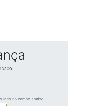
ança
nosco.
ao lado no campo abaixo