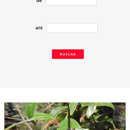
de
até
BUSCAR