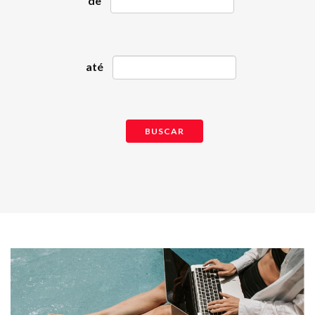
de
até
BUSCAR