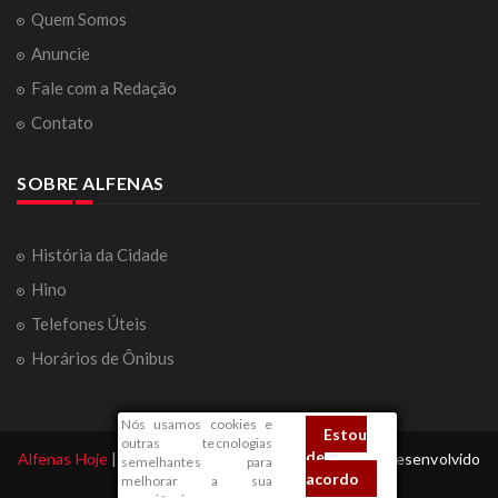
Quem Somos
Anuncie
Fale com a Redação
Contato
SOBRE ALFENAS
História da Cidade
Hino
Telefones Úteis
Horários de Ônibus
Nós usamos cookies e
Estou
outras tecnologias
de
Alfenas Hoje
| Todos os Direitos Reservados 2026 | Desenvolvido
semelhantes para
acordo
melhorar a sua