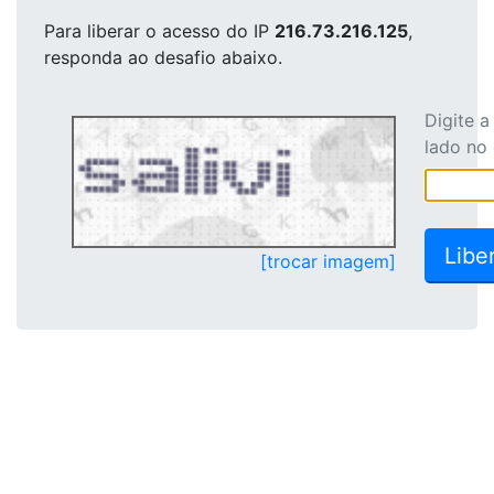
Para liberar o acesso
do IP
216.73.216.125
,
responda ao desafio abaixo.
Digite 
lado no
[trocar imagem]