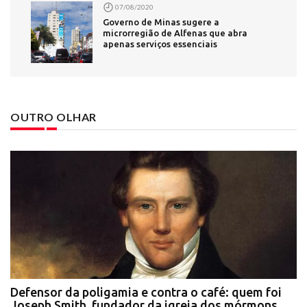
07/08/2020
Governo de Minas sugere a
microrregião de Alfenas que abra
apenas serviços essenciais
OUTRO OLHAR
Defensor da poligamia e contra o café: quem foi
E
Joseph Smith, fundador da igreja dos mórmons
e