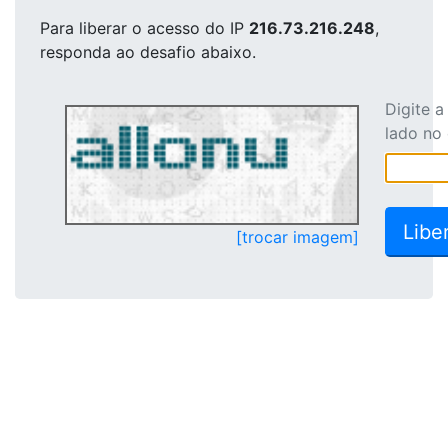
Para liberar o acesso
do IP
216.73.216.248
,
responda ao desafio abaixo.
Digite 
lado no
[trocar imagem]