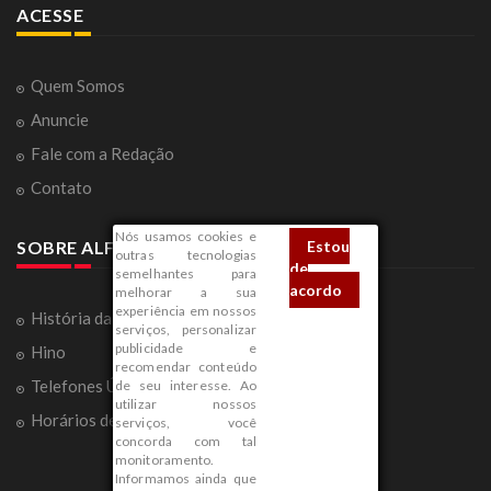
ACESSE
Quem Somos
Anuncie
Fale com a Redação
Contato
Nós usamos cookies e
Estou
SOBRE ALFENAS
outras tecnologias
de
semelhantes para
acordo
melhorar a sua
experiência em nossos
História da Cidade
serviços, personalizar
publicidade e
Hino
recomendar conteúdo
Telefones Úteis
de seu interesse. Ao
utilizar nossos
Horários de Ônibus
serviços, você
concorda com tal
monitoramento.
Informamos ainda que