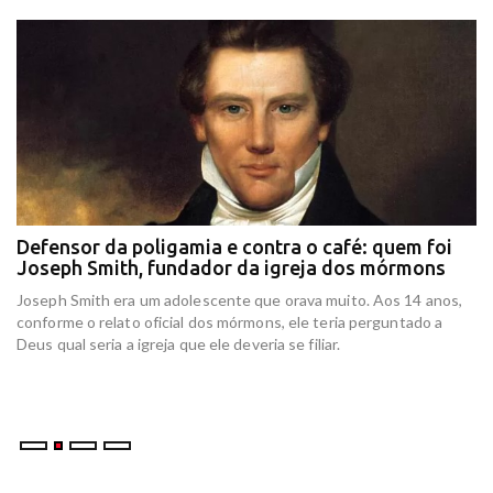
Defensor da poligamia e contra o café: quem foi
E
Joseph Smith, fundador da igreja dos mórmons
e
r
Joseph Smith era um adolescente que orava muito. Aos 14 anos,
In
conforme o relato oficial dos mórmons, ele teria perguntado a
re
Deus qual seria a igreja que ele deveria se filiar.
at
am