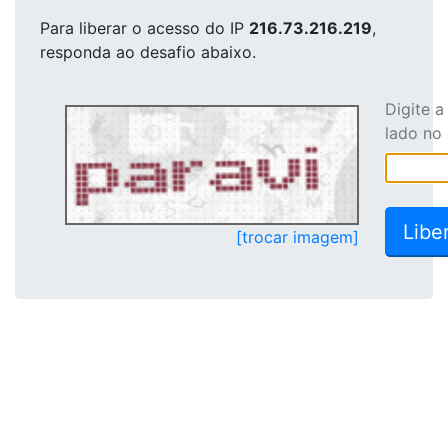
Para liberar o acesso
do IP
216.73.216.219
,
responda ao desafio abaixo.
Digite 
lado no
[trocar imagem]