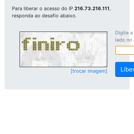
Para liberar o acesso
do IP
216.73.216.111
,
responda ao desafio abaixo.
Digite 
lado no
[trocar imagem]