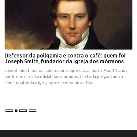
Defensor da poligamia e contra o café: quem foi
E
Joseph Smith, fundador da igreja dos mórmons
e
r
Joseph Smith era um adolescente que orava muito. Aos 14 anos,
In
conforme o relato oficial dos mórmons, ele teria perguntado a
re
Deus qual seria a igreja que ele deveria se filiar.
at
am