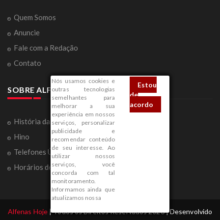
Quem Somos
Anuncie
Fale com a Redação
Contato
Nós usamos cookies e
Estou
SOBRE ALFENAS
outras tecnologias
de
semelhantes para
acordo
melhorar a sua
experiência em nossos
História da Cidade
serviços, personalizar
publicidade e
Hino
recomendar conteúdo
de seu interesse. Ao
Telefones Úteis
utilizar nossos
serviços, você
Horários de Ônibus
concorda com tal
monitoramento.
Informamos ainda que
atualizamos nossa
Alfenas Hoje
| Todos os Direitos Reservados 2026 | Desenvolvido