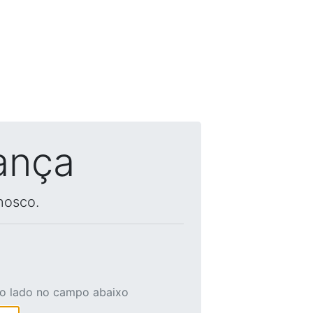
ança
nosco.
ao lado no campo abaixo